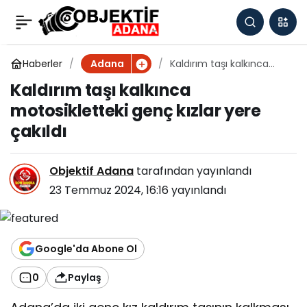
Kaldırım taşı kalkınca
0
motosikletteki genç
Haberler
Kaldırım taşı kalkınca
Adana
motosikletteki genç
Kaldırım taşı kalkınca
kızlar yere çakıldı
kızlar yere çakıldı
motosikletteki genç kızlar yere
çakıldı
Objektif Adana
tarafından yayınlandı
23 Temmuz 2024, 16:16
yayınlandı
Google'da Abone Ol
0
Paylaş