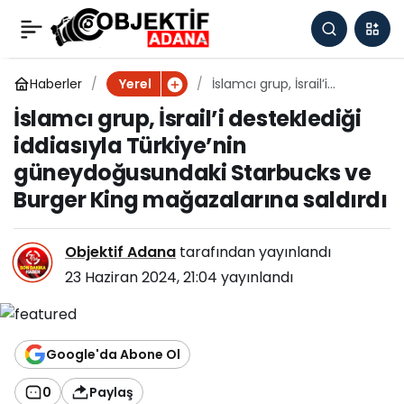
İslamcı grup, İsrail’i
0
desteklediği iddiasıyla
Haberler
İslamcı grup, İsrail’i
Yerel
desteklediği iddiasıyla
İslamcı grup, İsrail’i desteklediği
Türkiye’nin
Türkiye’nin
iddiasıyla Türkiye’nin
güneydoğusundaki
Starbucks ve Burger King
güneydoğusundaki Starbucks ve
güneydoğusundaki
mağazalarına saldırdı
Burger King mağazalarına saldırdı
Starbucks ve Burger
Objektif Adana
tarafından yayınlandı
King mağazalarına
23 Haziran 2024, 21:04
yayınlandı
saldırdı
Google'da Abone Ol
0
Paylaş