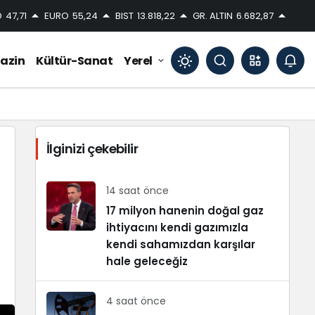
D
47,71
EURO
55,24
BIST
13.818,22
GR. ALTIN
6.682,87
azin
Kültür-Sanat
Yerel
Mod
değiştir
İlginizi çekebilir
Gündüz Modu
Gündüz modunu seçin.
14 saat önce
17 milyon hanenin doğal gaz
ihtiyacını kendi gazımızla
Gece Modu
Gece modunu seçin.
kendi sahamızdan karşılar
hale geleceğiz
Sistem Modu
Sistem modunu seçin.
4 saat önce