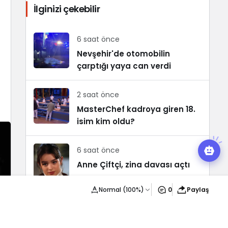
İlginizi çekebilir
6 saat önce
Nevşehir'de otomobilin
çarptığı yaya can verdi
2 saat önce
MasterChef kadroya giren 18.
isim kim oldu?
6 saat önce
Anne Çiftçi, zina davası açtı
Normal (100%)
0
Paylaş
2 saat önce
Zeki Çelik 90 dakika sahada