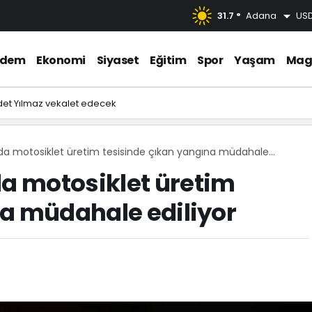
31.7 °
Adana
US
ndem
Ekonomi
Siyaset
Eğitim
Spor
Yaşam
Mag
et Yılmaz vekalet edecek
a motosiklet üretim tesisinde çıkan yangına müdahale
a motosiklet üretim
na müdahale ediliyor