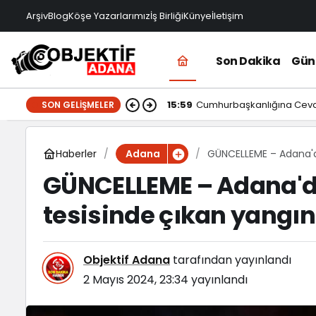
Arşiv
Blog
Köşe Yazarlarımız
İş Birliği
Künye
İletişim
Son Dakika
Gü
15:59
Cumhurbaşkanlığına Cevd
SON GELIŞMELER
Haberler
GÜNCELLEME – Adana'd
Adana
ediliyor
GÜNCELLEME – Adana'd
tesisinde çıkan yangı
Objektif Adana
tarafından yayınlandı
2 Mayıs 2024, 23:34
yayınlandı