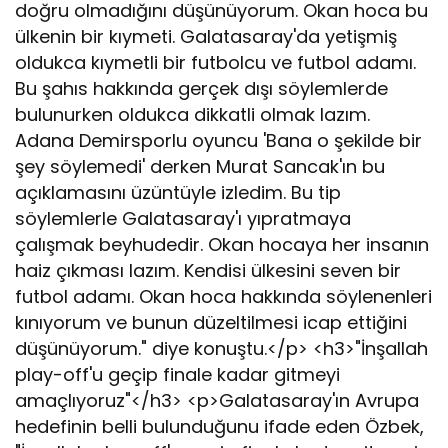
doğru olmadığını düşünüyorum. Okan hoca bu
ülkenin bir kıymeti. Galatasaray'da yetişmiş
oldukca kıymetli bir futbolcu ve futbol adamı.
Bu şahıs hakkında gerçek dışı söylemlerde
bulunurken oldukca dikkatli olmak lazım.
Adana Demirsporlu oyuncu 'Bana o şekilde bir
şey söylemedi' derken Murat Sancak'ın bu
açıklamasını üzüntüyle izledim. Bu tip
söylemlerle Galatasaray'ı yıpratmaya
çalışmak beyhudedir. Okan hocaya her insanın
haiz çıkması lazım. Kendisi ülkesini seven bir
futbol adamı. Okan hoca hakkında söylenenleri
kınıyorum ve bunun düzeltilmesi icap ettiğini
düşünüyorum." diye konuştu.</p> <h3>"İnşallah
play-off'u geçip finale kadar gitmeyi
amaçlıyoruz"</h3> <p>Galatasaray'ın Avrupa
hedefinin belli bulunduğunu ifade eden Özbek,