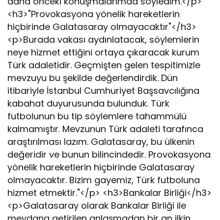
daha önceki konuşmalarımda söyledim.</p>
<h3>"Provokasyona yönelik hareketlerin
hiçbirinde Galatasaray olmayacaktır"</h3>
<p>Burada vakası aydınlatacak, söylemlerin
neye hizmet ettiğini ortaya çıkaracak kurum
Türk adaletidir. Geçmişten gelen tespitimizle
mevzuyu bu şekilde değerlendirdik. Dün
itibariyle İstanbul Cumhuriyet Başsavcılığına
kabahat duyurusunda bulunduk. Türk
futbolunun bu tip söylemlere tahammülü
kalmamıştır. Mevzunun Türk adaleti tarafınca
araştırılması lazım. Galatasaray, bu ülkenin
değeridir ve bunun bilincindedir. Provokasyona
yönelik hareketlerin hiçbirinde Galatasaray
olmayacaktır. Bizim gayemiz, Türk futboluna
hizmet etmektir."</p> <h3>Bankalar Birliği</h3>
<p>Galatasaray olarak Bankalar Birliği ile
meydana getirilen anlaşmadan bir an ilkin