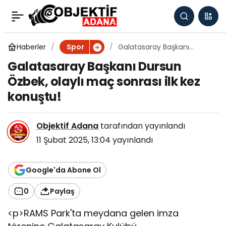
Kayserispor
0
Paylaş
deplasmanda
Haberler
Galatasaray Başkanı
Spor
Dursun Özbek, olaylı maç
Galatasaray Başkanı Dursun
sonrası ilk kez konuştu!
kazanmak istiyor!
Özbek, olaylı maç sonrası ilk kez
konuştu!
Objektif Adana
tarafından yayınlandı
11 Şubat 2025, 13:04
yayınlandı
Google'da Abone Ol
0
Paylaş
<p>RAMS Park'ta meydana gelen imza