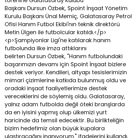
törenine Galatasaray Kulübü
Başkanı Dursun Özbek, Spoint İnşaat Yönetim
Kurulu Başkanı Ünal Memiç, Galatasaray Petrol
Ofisi Hanım Futbol Ekibi'nın teknik direktörü
Metin Ülgen ile futbolcular katıldı.</p>
<p>Şampiyonlar Ligi'ne katılarak hanım
futbolunda ilke imza attıklarını
belirten Dursun Özbek, "Hanım futbolundaki
başarımızın devamı için Spoint İnşaat bizlere
destek veriyor. Kendileri, altyapı tesislerimizin
mimari çizimlerine katkıda bulunmuş oldu ve
oradaki inşaat faaliyetlerimize destek
vereceklerini de söylemiş oldu. Galatasaray,
yalnız adam futbolda değil öteki branşlarda
da en iyisini yapmış olup ülkemizi yurt
haricinde da temsil edecektir. Bu birlikteliğin
bizim hedefimiz olan büyük kupalara
ulaştıracağını inanıyorum." ifadelerini kullandı.