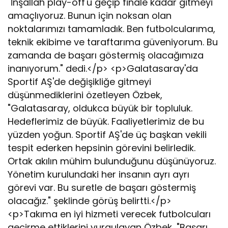
"İnşallah play-off'u geçip finale kadar gitmeyi
amaçlıyoruz. Bunun için noksan olan
noktalarımızı tamamladık. Ben futbolcularıma,
teknik ekibime ve taraftarıma güveniyorum. Bu
zamanda de başarı göstermiş olacağımıza
inanıyorum." dedi.</p> <p>Galatasaray'da
Sportif AŞ'de değişikliğe gitmeyi
düşünmediklerini özetleyen Özbek,
"Galatasaray, oldukca büyük bir topluluk.
Hedeflerimiz de büyük. Faaliyetlerimiz de bu
yüzden yoğun. Sportif AŞ'de üç başkan vekili
tespit ederken hepsinin görevini belirledik.
Ortak akılın mühim bulunduğunu düşünüyoruz.
Yönetim kurulundaki her insanın ayrı ayrı
görevi var. Bu suretle de başarı göstermiş
olacağız." şeklinde görüş belirtti.</p>
<p>Takıma en iyi hizmeti verecek futbolcuları
geçirme ettiklerini vurgulayan Özbek, "Başarı