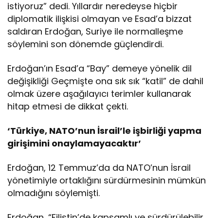
istiyoruz” dedi. Yıllardır neredeyse hiçbir
i
diplomatik ilişkisi olmayan ve Esad’a bizzat
‘
k
saldıran Erdoğan, Suriye ile normalleşme
ı
söylemini son dönemde güçlendirdi.
r
g
Erdoğan’ın Esad’a “Bay” demeye yönelik dil
ı
n
değişikliği Geçmişte ona sık sık “katil” de dahil
l
olmak üzere aşağılayıcı terimler kullanarak
ı
hitap etmesi de dikkat çekti.
ğ
ı
‘Türkiye, NATO’nun İsrail’le işbirliği yapma
a
ş
girişimini onaylamayacaktır’
a
r
Erdoğan, 12 Temmuz’da da NATO’nun İsrail
a
yönetimiyle ortaklığını sürdürmesinin mümkün
k
’
olmadığını söylemişti.
b
a
Erdoğan, “Filistin’de kapsamlı ve sürdürülebilir