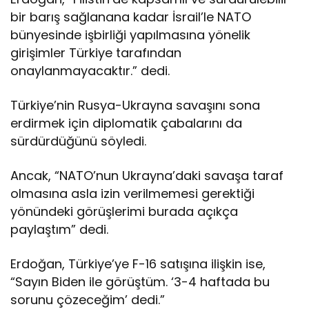
ş
bir barış sağlanana kadar İsrail’le NATO
l
bünyesinde işbirliği yapılmasına yönelik
a
t
girişimler Türkiye tarafından
a
onaylanmayacaktır.” dedi.
c
a
Türkiye’nin Rusya-Ukrayna savaşını sona
k
erdirmek için diplomatik çabalarını da
sürdürdüğünü söyledi.
Ancak, “NATO’nun Ukrayna’daki savaşa taraf
olmasına asla izin verilmemesi gerektiği
yönündeki görüşlerimi burada açıkça
paylaştım” dedi.
Erdoğan, Türkiye’ye F-16 satışına ilişkin ise,
“Sayın Biden ile görüştüm. ‘3-4 haftada bu
sorunu çözeceğim’ dedi.”