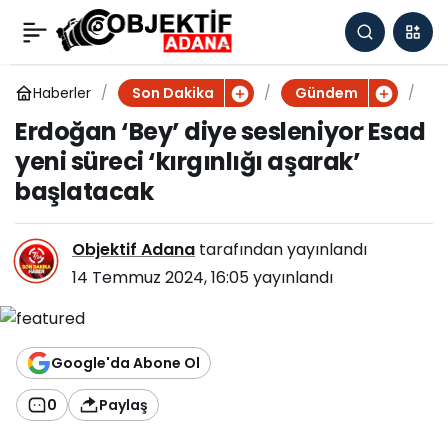
Erdoğan ‘Bey’ diye
0
sesleniyor Esad yeni
Haberler
E
Son Dakika
Gündem
r
Erdoğan ‘Bey’ diye sesleniyor Esad
d
süreci ‘kırgınlığı aşarak’
yeni süreci ‘kırgınlığı aşarak’
o
ğ
başlatacak
başlatacak
a
n
‘
Objektif Adana
tarafından yayınlandı
B
14 Temmuz 2024, 16:05
yayınlandı
e
y
’
d
Google'da Abone Ol
i
y
0
Paylaş
e
s