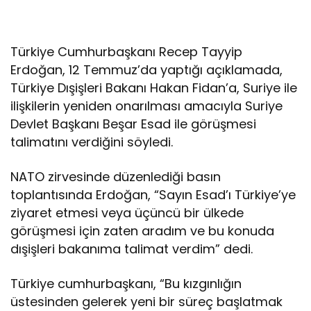
e
s
l
e
Türkiye Cumhurbaşkanı Recep Tayyip
n
Erdoğan, 12 Temmuz’da yaptığı açıklamada,
i
Türkiye Dışişleri Bakanı Hakan Fidan’a, Suriye ile
y
o
ilişkilerin yeniden onarılması amacıyla Suriye
r
Devlet Başkanı Beşar Esad ile görüşmesi
E
talimatını verdiğini söyledi.
s
a
NATO zirvesinde düzenlediği basın
d
y
toplantısında Erdoğan, “Sayın Esad’ı Türkiye’ye
e
ziyaret etmesi veya üçüncü bir ülkede
n
görüşmesi için zaten aradım ve bu konuda
i
dışişleri bakanıma talimat verdim” dedi.
s
ü
r
Türkiye cumhurbaşkanı, “Bu kızgınlığın
e
üstesinden gelerek yeni bir süreç başlatmak
c