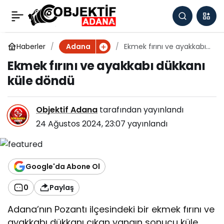
Ekmek fırını ve
0
ayakkabı dükkanı küle
Haberler
Ekmek fırını ve ayakkabı
Adana
dükkanı küle döndü
Ekmek fırını ve ayakkabı dükkanı
döndü
küle döndü
Objektif Adana
tarafından yayınlandı
24 Ağustos 2024, 23:07
yayınlandı
Google'da Abone Ol
0
Paylaş
Adana’nın Pozantı ilçesindeki bir ekmek fırını ve
ayakkabı dükkanı çıkan yangın sonucu küle