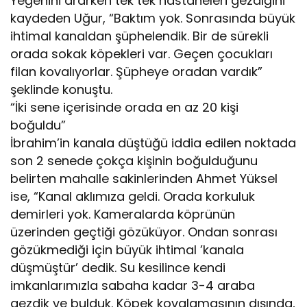
Yeğenini ararken tek tek hastaneleri gezdiğini
kaydeden Uğur, “Baktım yok. Sonrasında büyük
ihtimal kanaldan şüphelendik. Bir de sürekli
orada sokak köpekleri var. Geçen çocukları
filan kovalıyorlar. Şüpheye oradan vardık”
şeklinde konuştu.
“İki sene içerisinde orada en az 20 kişi
boğuldu”
İbrahim’in kanala düştüğü iddia edilen noktada
son 2 senede çokça kişinin boğulduğunu
belirten mahalle sakinlerinden Ahmet Yüksel
ise, “Kanal aklımıza geldi. Orada korkuluk
demirleri yok. Kameralarda köprünün
üzerinden geçtiği gözüküyor. Ondan sonrası
gözükmediği için büyük ihtimal ’kanala
düşmüştür’ dedik. Su kesilince kendi
imkanlarımızla sabaha kadar 3-4 araba
gezdik ve bulduk. Köpek kovalamasının dışında,