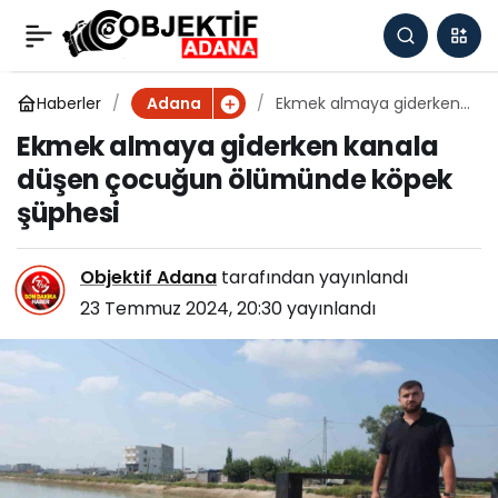
Ekmek almaya
0
giderken kanala düşen
Haberler
Ekmek almaya giderken
Adana
kanala düşen çocuğun
Ekmek almaya giderken kanala
ölümünde köpek şüphesi
çocuğun ölümünde
düşen çocuğun ölümünde köpek
şüphesi
köpek şüphesi
Objektif Adana
tarafından yayınlandı
23 Temmuz 2024, 20:30
yayınlandı