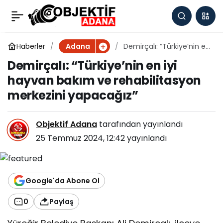
Demirçalı: “Türkiye’nin
0
en iyi hayvan bakım ve
Haberler
Demirçalı: “Türkiye’nin en
Adana
iyi hayvan bakım ve
Demirçalı: “Türkiye’nin en iyi
rehabilitasyon merkezini
rehabilitasyon
hayvan bakım ve rehabilitasyon
yapacağız”
merkezini yapacağız”
merkezini yapacağız”
Objektif Adana
tarafından yayınlandı
25 Temmuz 2024, 12:42
yayınlandı
Google'da Abone Ol
0
Paylaş