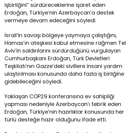
işbirliğini” sürdüreceklerine işaret eden
ı
A
Erdoğan, Türkiye’nin Azerbaycan’a destek
s
vermeye devam edeceğini söyledi.
a
d
İsrail’in savaşı bölgeye yaymaya çalıştığını,
o
v
Hamas’ın ateşkesi kabul etmesine rağmen Tel
il
Aviv’in saldırılarını sürdürdüğünü vurgulayan
e
Cumhurbaşkanı Erdoğan, Türk Devletleri
G
Teşkilatı’nın Gazze’deki sivillere insani yardım
a
ulaştırılması konusunda daha fazla iş birliğine
z
z
gidebileceğini söyledi.
e
v
Yaklaşan COP29 konferansına ev sahipliği
e
yapması nedeniyle Azerbaycan’ı tebrik eden
i
k
Erdoğan, Türkiye’nin hazırlıklar konusunda her
il
türlü desteğe hazır olduğunu ifade etti.
i
il