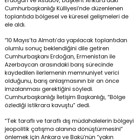
Erdoğan ve Asadov, başkent Ankara’daki
ğ
a
Cumhurbaşkanlığı Külliyesi’nde düzenlenen
n
toplantıda bölgesel ve küresel gelişmeleri de
,
ele aldı.
A
z
“10 Mayıs’ta Almatı’da yapılacak toplantıdan
e
r
olumlu sonuç beklendiğini dile getiren
b
Cumhurbaşkanı Erdoğan, Ermenistan ile
a
Azerbaycan arasındaki barış sürecinde
y
kaydedilen ilerlemenin memnuniyet verici
c
a
olduğunu, barış anlaşmasının bir an önce
n
imzalanması gerektiğini söyledi.
B
Cumhurbaşkanlığı İletişim Başkanlığı, “Bölge
a
özlediği istikrara kavuştu” dedi.
ş
b
a
“Tek taraflı ve taraflı dış müdahalelerin bölgeyi
k
jeopolitik çatışma alanına dönüştürmesini”
a
önlemek için Ankara ve Bakü’nün “yakın
n