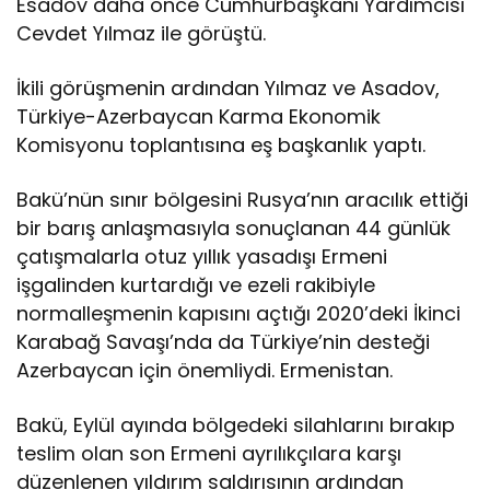
Esadov daha önce Cumhurbaşkanı Yardımcısı
i
Cevdet Yılmaz ile görüştü.
ş
k
il
İkili görüşmenin ardından Yılmaz ve Asadov,
e
Türkiye-Azerbaycan Karma Ekonomik
r
Komisyonu toplantısına eş başkanlık yaptı.
i
g
ö
Bakü’nün sınır bölgesini Rusya’nın aracılık ettiği
r
bir barış anlaşmasıyla sonuçlanan 44 günlük
ü
çatışmalarla otuz yıllık yasadışı Ermeni
ş
işgalinden kurtardığı ve ezeli rakibiyle
t
ü
normalleşmenin kapısını açtığı 2020’deki İkinci
Karabağ Savaşı’nda da Türkiye’nin desteği
Azerbaycan için önemliydi. Ermenistan.
Bakü, Eylül ayında bölgedeki silahlarını bırakıp
teslim olan son Ermeni ayrılıkçılara karşı
düzenlenen yıldırım saldırısının ardından