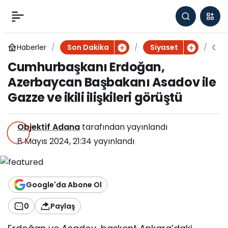
Cumhurbaşkanı
0
Erdoğan, Azerbaycan
Haberler
C
Son Dakika
Siyaset
u
Cumhurbaşkanı Erdoğan,
m
Başbakanı Asadov ile
Azerbaycan Başbakanı Asadov ile
h
u
Gazze ve ikili ilişkileri görüştü
Gazze ve ikili ilişkileri
r
b
a
görüştü
Objektif Adana
tarafından yayınlandı
ş
8 Mayıs 2024, 21:34
yayınlandı
k
a
n
ı
Google'da Abone Ol
E
r
0
Paylaş
d
o