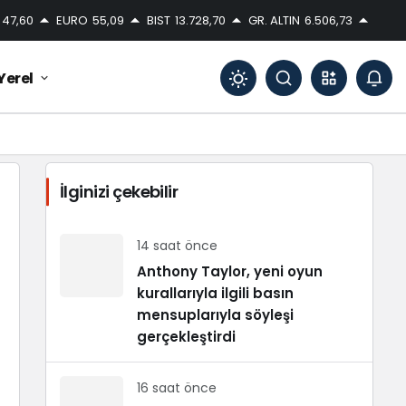
47,60
EURO
55,09
BIST
13.728,70
GR. ALTIN
6.506,73
Yerel
Mod
değiştir
İlginizi çekebilir
Gündüz Modu
Gündüz modunu seçin.
14 saat önce
Anthony Taylor, yeni oyun
kurallarıyla ilgili basın
Gece Modu
Gece modunu seçin.
mensuplarıyla söyleşi
gerçekleştirdi
Sistem Modu
Sistem modunu seçin.
16 saat önce