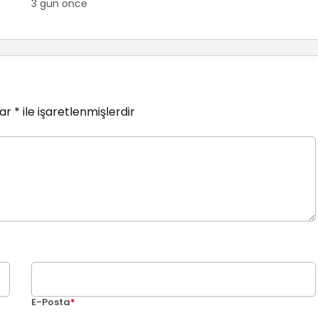
3 gün önce
lar
*
ile işaretlenmişlerdir
E-Posta
*