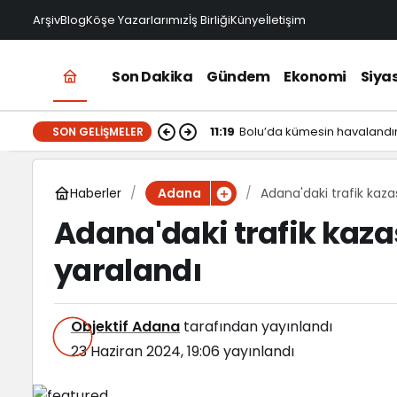
Arşiv
Blog
Köşe Yazarlarımız
İş Birliği
Künye
İletişim
Son Dakika
Gündem
Ekonomi
Siya
11:19
Bolu’da kümesin havalandırm
SON GELIŞMELER
Haberler
Adana'daki trafik kazası
Adana
Adana'daki trafik kazası
yaralandı
Objektif Adana
tarafından yayınlandı
23 Haziran 2024, 19:06
yayınlandı