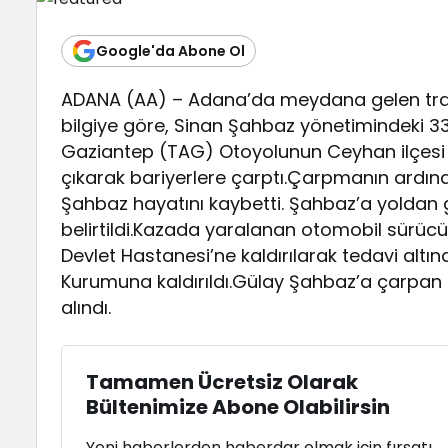
Google'da Abone Ol
ADANA (AA) – Adana’da meydana gelen trafik 
bilgiye göre, Sinan Şahbaz yönetimindeki 3
Gaziantep (TAG) Otoyolunun Ceyhan ilçesi 
çıkarak bariyerlere çarptı.Çarpmanın ardı
Şahbaz hayatını kaybetti. Şahbaz’a yoldan 
belirtildi.Kazada yaralanan otomobil sürücü
Devlet Hastanesi’ne kaldırılarak tedavi altın
Kurumuna kaldırıldı.Gülay Şahbaz’a çarpan 
alındı.
Tamamen Ücretsiz Olarak
Bültenimize Abone Olabilirsin
Yeni haberlerden haberdar olmak için fırsatı