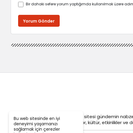
Bir dahaki sefere yorum yaptığımda kullanılmak üzere adım
Yorum Gönder
Objektif
Adana Son Dakika
haber sitesi gündemin nabzın
Bu web sitesinde en iyi
siyaset, ekonomi, tarım, yerel spor, kültür, etkinlikler ve da
deneyimi yaşamanızı
sağlamak için çerezler