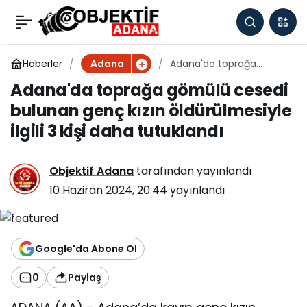
Adana'da toprağa
0
gömülü cesedi bulunan
Haberler
Adana'da toprağa
Adana
gömülü cesedi bulunan
Adana'da toprağa gömülü cesedi
genç kızın öldürülmesiyle
genç kızın
bulunan genç kızın öldürülmesiyle
ilgili 3 kişi daha tutuklandı
ilgili 3 kişi daha tutuklandı
öldürülmesiyle ilgili 3
kişi daha tutuklandı
Objektif Adana
tarafından yayınlandı
10 Haziran 2024, 20:44
yayınlandı
Google'da Abone Ol
0
Paylaş