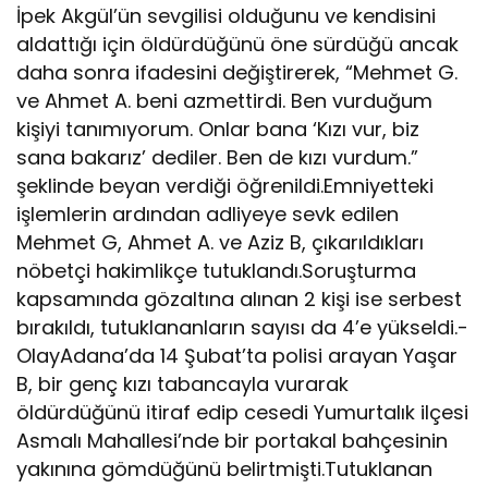
İpek Akgül’ün sevgilisi olduğunu ve kendisini
aldattığı için öldürdüğünü öne sürdüğü ancak
daha sonra ifadesini değiştirerek, “Mehmet G.
ve Ahmet A. beni azmettirdi. Ben vurduğum
kişiyi tanımıyorum. Onlar bana ‘Kızı vur, biz
sana bakarız’ dediler. Ben de kızı vurdum.”
şeklinde beyan verdiği öğrenildi.Emniyetteki
işlemlerin ardından adliyeye sevk edilen
Mehmet G, Ahmet A. ve Aziz B, çıkarıldıkları
nöbetçi hakimlikçe tutuklandı.Soruşturma
kapsamında gözaltına alınan 2 kişi ise serbest
bırakıldı, tutuklananların sayısı da 4’e yükseldi.-
OlayAdana’da 14 Şubat’ta polisi arayan Yaşar
B, bir genç kızı tabancayla vurarak
öldürdüğünü itiraf edip cesedi Yumurtalık ilçesi
Asmalı Mahallesi’nde bir portakal bahçesinin
yakınına gömdüğünü belirtmişti.Tutuklanan