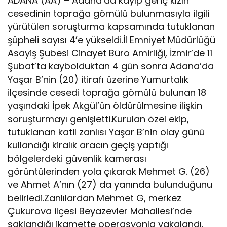
ADANA (AA) – Adana’da kayıp genç kızın
cesedinin toprağa gömülü bulunmasıyla ilgili
yürütülen soruşturma kapsamında tutuklanan
şüpheli sayısı 4’e yükseldi.İl Emniyet Müdürlüğü
Asayiş Şubesi Cinayet Büro Amirliği, İzmir’de 11
Şubat’ta kaybolduktan 4 gün sonra Adana’da
Yaşar B’nin (20) itirafı üzerine Yumurtalık
ilçesinde cesedi toprağa gömülü bulunan 18
yaşındaki İpek Akgül’ün öldürülmesine ilişkin
soruşturmayı genişletti.Kurulan özel ekip,
tutuklanan katil zanlısı Yaşar B’nin olay günü
kullandığı kiralık aracın geçiş yaptığı
bölgelerdeki güvenlik kamerası
görüntülerinden yola çıkarak Mehmet G. (26)
ve Ahmet A’nın (27) da yanında bulunduğunu
belirledi.Zanlılardan Mehmet G, merkez
Çukurova ilçesi Beyazevler Mahallesi’nde
saklandığı ikamette operasyonla yakalandı,