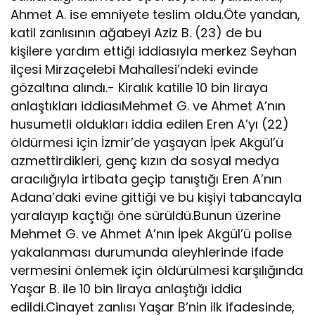
Ahmet A. ise emniyete teslim oldu.Öte yandan,
katil zanlısının ağabeyi Aziz B. (23) de bu
kişilere yardım ettiği iddiasıyla merkez Seyhan
ilçesi Mirzaçelebi Mahallesi’ndeki evinde
gözaltına alındı.- Kiralık katille 10 bin liraya
anlaştıkları iddiasıMehmet G. ve Ahmet A’nın
husumetli oldukları iddia edilen Eren A’yı (22)
öldürmesi için İzmir’de yaşayan İpek Akgül’ü
azmettirdikleri, genç kızın da sosyal medya
aracılığıyla irtibata geçip tanıştığı Eren A’nın
Adana’daki evine gittiği ve bu kişiyi tabancayla
yaralayıp kaçtığı öne sürüldü.Bunun üzerine
Mehmet G. ve Ahmet A’nın İpek Akgül’ü polise
yakalanması durumunda aleyhlerinde ifade
vermesini önlemek için öldürülmesi karşılığında
Yaşar B. ile 10 bin liraya anlaştığı iddia
edildi.Cinayet zanlısı Yaşar B’nin ilk ifadesinde,