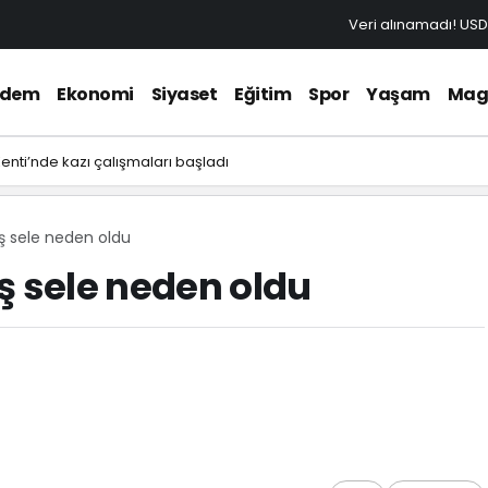
Veri alınamadı!
USD
ndem
Ekonomi
Siyaset
Eğitim
Spor
Yaşam
Mag
 Kenti’nde kazı çalışmaları başladı
ış sele neden oldu
ş sele neden oldu