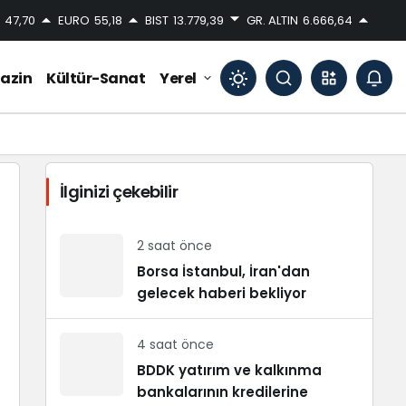
47,70
EURO
55,18
BIST
13.779,39
GR. ALTIN
6.666,64
azin
Kültür-Sanat
Yerel
Mod
değiştir
İlginizi çekebilir
Gündüz Modu
Gündüz modunu seçin.
2 saat önce
Borsa İstanbul, İran'dan
gelecek haberi bekliyor
Gece Modu
Gece modunu seçin.
4 saat önce
Sistem Modu
BDDK yatırım ve kalkınma
Sistem modunu seçin.
bankalarının kredilerine