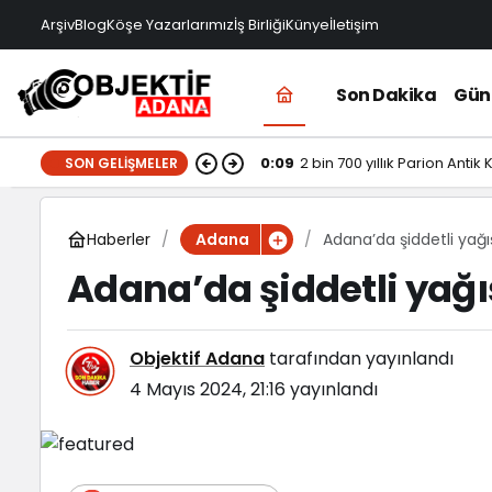
Arşiv
Blog
Köşe Yazarlarımız
İş Birliği
Künye
İletişim
Son Dakika
Gü
0:09
2 bin 700 yıllık Parion Antik
SON GELIŞMELER
Haberler
Adana’da şiddetli yağ
Adana
Adana’da şiddetli yağı
Objektif Adana
tarafından yayınlandı
4 Mayıs 2024, 21:16
yayınlandı