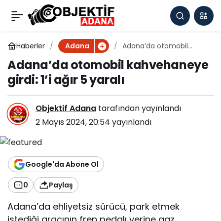
Adana’da otomobil
0
kahvehaneye girdi: 1’i
Haberler
Adana’da otomobil
Adana
kahvehaneye girdi: 1’i ağır
Adana’da otomobil kahvehaneye
5 yaralı
ağır 5 yaralı
girdi: 1’i ağır 5 yaralı
Objektif Adana
tarafından yayınlandı
2 Mayıs 2024, 20:54
yayınlandı
Google'da Abone Ol
0
Paylaş
Adana’da ehliyetsiz sürücü, park etmek
istediği aracının fren pedalı yerine gaz