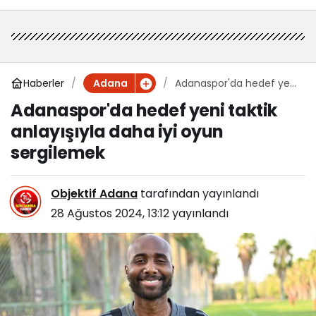
Haberler
Adanaspor'da hedef yeni
Adana
taktik anlayışıyla daha iyi
Adanaspor'da hedef yeni taktik
oyun sergilemek
anlayışıyla daha iyi oyun
sergilemek
Objektif Adana
tarafından yayınlandı
28 Ağustos 2024, 13:12
yayınlandı