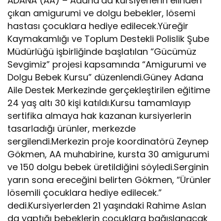
ADANA (AA) – Adana’da kursiyerlerin elinden
çıkan amigurumi ve dolgu bebekler, lösemi
hastası çocuklara hediye edilecek.Yüreğir
Kaymakamlığı ve Toplum Destekli Polislik Şube
Müdürlüğü işbirliğinde başlatılan “Gücümüz
Sevgimiz” projesi kapsamında “Amigurumi ve
Dolgu Bebek Kursu” düzenlendi.Güney Adana
Aile Destek Merkezinde gerçekleştirilen eğitime
24 yaş altı 30 kişi katıldı.Kursu tamamlayıp
sertifika almaya hak kazanan kursiyerlerin
tasarladığı ürünler, merkezde
sergilendi.Merkezin proje koordinatörü Zeynep
Gökmen, AA muhabirine, kursta 30 amigurumi
ve 150 dolgu bebek üretildiğini söyledi.Serginin
yarın sona ereceğini belirten Gökmen, “Ürünler
lösemili çocuklara hediye edilecek.”
dedi.Kursiyerlerden 21 yaşındaki Rahime Aslan
da yaptığı bebeklerin çocuklara bağışlanacak