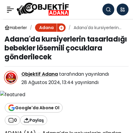
Adanaspor'da hedef
0
Paylaş
yeni taktik anlayışıyla
Haberler
Adana'da kursiyerlerin
Adana
tasarladığı bebekler
Adana'da kursiyerlerin tasarladığı
lösemili çocuklara
daha iyi oyun
bebekler lösemili çocuklara
gönderilecek
gönderilecek
sergilemek
Objektif Adana
tarafından yayınlandı
28 Ağustos 2024, 13:44
yayınlandı
Google'da Abone Ol
0
Paylaş