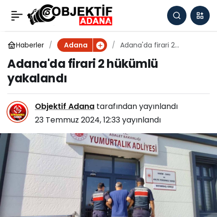
Adana'da uyuşturucu
0
Paylaş
operasyonunda
Haberler
Adana'da firari 2
Adana
hükümlü yakalandı
Adana'da firari 2 hükümlü
yakalanan 2 zanlı
yakalandı
tutuklandı
Objektif Adana
tarafından yayınlandı
23 Temmuz 2024, 12:33
yayınlandı