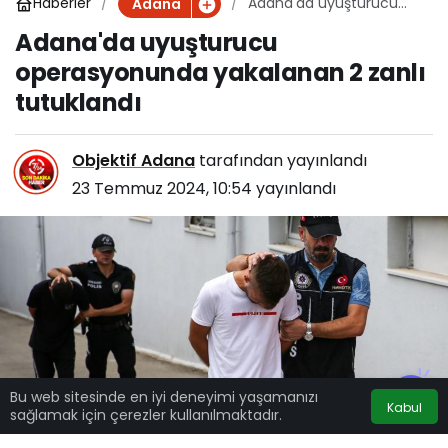
Haberler
Adana'da uyuşturucu
Adana
operasyonunda
Adana'da uyuşturucu
yakalanan 2 zanlı
operasyonunda yakalanan 2 zanlı
tutuklandı
tutuklandı
Objektif Adana
tarafından yayınlandı
23 Temmuz 2024, 10:54
yayınlandı
Bu web sitesinde en iyi deneyimi yaşamanızı
Kabul
sağlamak için çerezler kullanılmaktadır.