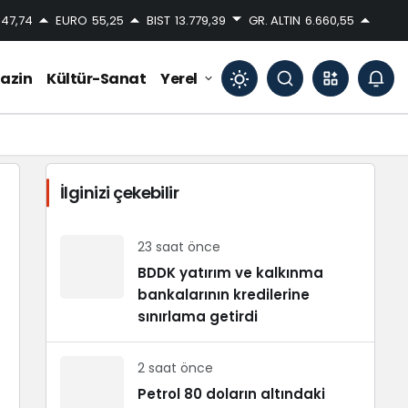
47,74
EURO
55,25
BIST
13.779,39
GR. ALTIN
6.660,55
azin
Kültür-Sanat
Yerel
Mod
değiştir
İlginizi çekebilir
Gündüz Modu
Gündüz modunu seçin.
23 saat önce
BDDK yatırım ve kalkınma
bankalarının kredilerine
Gece Modu
Gece modunu seçin.
sınırlama getirdi
2 saat önce
Sistem Modu
Sistem modunu seçin.
Petrol 80 doların altındaki