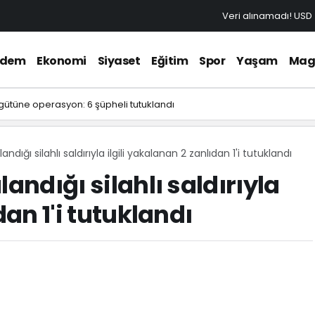
Veri alınamadı!
USD
ndem
Ekonomi
Siyaset
Eğitim
Spor
Yaşam
Mag
gütüne operasyon: 6 şüpheli tutuklandı
andığı silahlı saldırıyla ilgili yakalanan 2 zanlıdan 1'i tutuklandı
andığı silahlı saldırıyla
dan 1'i tutuklandı