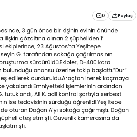
0
Paylaş
sinde, 3 gün önce bir kişinin evinin önünde
ilişkin gözaltına alınan 2 şüpheliden 1’i
i ekiplerince, 23 Ağustos’ta Yeşiltepe
seyin G. tarafından sokağa çağrılmasının
 soruşturma sürdürüldü.Ekipler, D-400 kara
in bulunduğu anonsu üzerine takip başlattı.”Dur”
teş edilerek durduruldu.Araçtan inerek kaçmaya
erce yakalandı.Emniyetteki işlemlerinin ardından
tutuklandı, Ali K. adli kontrol şartıyla serbest
’nın ise tedavisinin sürdüğü öğrenildi.Yeşiltepe
nde oturan Doğan A’yı sokağa çağırmıştı. Doğan
 şüpheli ateş etmişti. Güvenlik kamerasına da
aşlatmıştı.