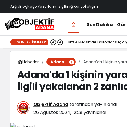
Arşiv
Blog
Köşe Yazarlarımız
İş Birliği
Künye
İletişim
Son Dakika
Gü
18:29
Mersin’de Daltonlar suç ör
SON GELIŞMELER
Haberler
Adana'da 1 kişinin yaral
Adana
Adana'da 1 kişinin yaral
ilgili yakalanan 2 zanlı
Objektif Adana
tarafından yayınlandı
26 Ağustos 2024, 12:28
yayınlandı