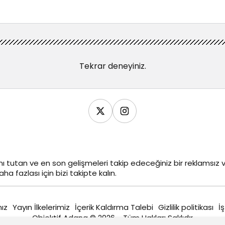
Tekrar deneyiniz.
ı tutan ve en son gelişmeleri takip edeceğiniz bir reklamsı
ha fazlası için bizi takipte kalın.
ız
Yayın İlkelerimiz
İçerik Kaldırma Talebi
Gizlilik politikası
İş
Objektif Adana © 2026 - Tüm Hakları Saklıdır