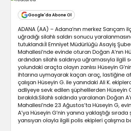
Google'da Abone Ol
ADANA (AA) – Adana’nın merkez Sarıçam ilçe
uğradığı silahlı saldırı sonucu yaralanmasına 
tutuklandı.İl Emniyet Müdürlüğü Asayiş Şubes
Mahallesi’nde evinde oturan Doğan A’nın Hü
ardından silahlı saldırıya uğramasıyla ilgili
yolundaki araçta olayın zanlısı Hüseyin G’n
ihtarına uymayarak kaçan araç, lastiğine a
çalışan Hüseyin G. ile yanındaki Ali K. ekipl
adliyeye sevk edilen şüphelilerden Hüseyin G. 
bırakıldı.Silahlı saldırıda yaralanan Doğan A
Mahallesi’nde 23 Ağustos’ta Hüseyin G, evi
A’ya Hüseyin G’nin yanına yaklaştığı sırada
yansıyan olayla ilgili polis ekipleri çalışma b