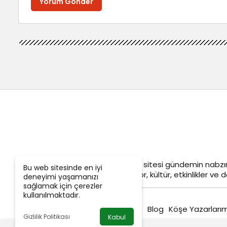
Yorum Gönder
Objektif
Adana Son Dakika
haber sitesi gündemin nabzın
Bu web sitesinde en iyi
siyaset, ekonomi, tarım, yerel spor, kültür, etkinlikler ve da
deneyimi yaşamanızı
sağlamak için çerezler
kullanılmaktadır.
Blog
Köşe Yazarlarım
Gizlilik Politikası
Kabul