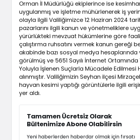
Orman İl Müdürlüğü ekiplerince ise kesimha
uygulanmış ve işletme mühürlenerek iş yeri
olayla ilgili Valiliğimizce 12 Haziran 2024 t
pazarlarını ilgili kanun ve yönetmeliklere 
yürürlükteki mevzuat hükümlerine göre faal
çalıştırma ruhsatını vermek kanun gereği b
akabinde bazı sosyal medya hesaplarında v
görülmüş ve 5651 Sayılı İnternet Ortamında 
Yoluyla İşlenen Suçlarla Mücadele Edilmesi 
alınmıştır. Valiliğimizin Seyhan ilçesi Mirza
hayvan kesimi yaptığı görüntülerle ilgili erişi
yer aldı.
Tamamen Ücretsiz Olarak
Bültenimize Abone Olabilirsin
Yeni haberlerden haberdar olmak için fırsatı