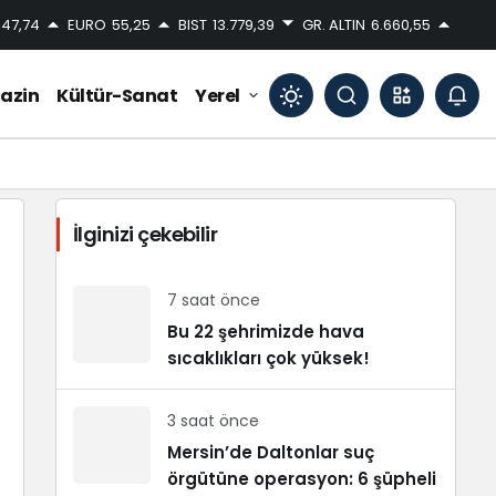
47,74
EURO
55,25
BIST
13.779,39
GR. ALTIN
6.660,55
azin
Kültür-Sanat
Yerel
Mod
değiştir
İlginizi çekebilir
Gündüz Modu
Gündüz modunu seçin.
7 saat önce
Bu 22 şehrimizde hava
sıcaklıkları çok yüksek!
Gece Modu
Gece modunu seçin.
3 saat önce
Sistem Modu
Mersin’de Daltonlar suç
Sistem modunu seçin.
örgütüne operasyon: 6 şüpheli