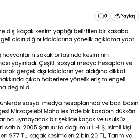
0
Paylaş
e dışı kaçak kesim yaptığı belirtilen bir kasaba
geli aldırıldığını iddialarına yönelik açıklama yaptı.
aş hayvanların sokak ortasında kesiminin
aması yayınladı. Çeşitli sosyal medya hesapları ve
larak gerçek dışı iddiaların yer aldığına dikkat
hakkında çıkan haberlere yönelik erişim engeli
na değinildi.
 günlerde sosyal medya hesaplarında ve bazı basın
lçesi Mirzaçelebi Mahallesi’nde bir kasabın dükkân
tlarına uymayacak bir şekilde kaçak ve usulsüz
ri sahibi 2005 Şanlıurfa doğumlu İ. H. Ş. isimli kişi
nden 977 TL, kaçak kesimden 2 bin 20 TL, Tarım ve