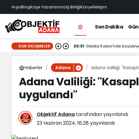
Arşiv
Blog
Köşe Yazarlarımız
İş Birliği
Künye
İletişim
Son Dakika
Gü
20:31
Galata Kulesi’nde büyüle
SON GELIŞMELER
Haberler
Adana Valiliği: "Kasapla
Adana
Adana Valiliği: "Kasapla
uygulandı"
Objektif Adana
tarafından yayınlandı
23 Haziran 2024, 16:28
yayınlandı