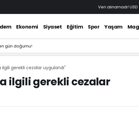
Veri alınamadı!
USD
ndem
Ekonomi
Siyaset
Eğitim
Spor
Yaşam
Mag
yen gün doğumu!
 ilgili gerekli cezalar uygulandı"
 ilgili gerekli cezalar