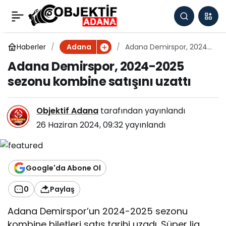
Adana Demirspor,
0
2024-2025 sezonu
Haberler
Adana Demirspor, 2024-
Adana
2025 sezonu kombine
Adana Demirspor, 2024-2025
satışını uzattı
kombine satışını uzattı
sezonu kombine satışını uzattı
Objektif Adana
tarafından yayınlandı
26 Haziran 2024, 09:32
yayınlandı
Google'da Abone Ol
0
Paylaş
Adana Demirspor’un 2024-2025 sezonu
kombine biletleri satış tarihi uzadı. Süper lig