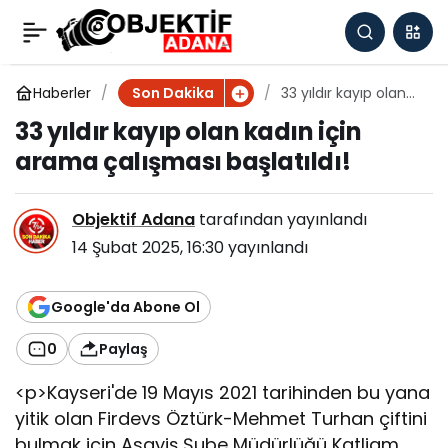
33 yıldır kayıp olan
0
kadın için arama
Haberler
33 yıldır kayıp olan
Son Dakika
kadın için arama
33 yıldır kayıp olan kadın için
çalışması başlatıldı!
çalışması başlatıldı!
arama çalışması başlatıldı!
Objektif Adana
tarafından yayınlandı
14 Şubat 2025, 16:30
yayınlandı
Google'da Abone Ol
0
Paylaş
<p>Kayseri'de 19 Mayıs 2021 tarihinden bu yana
yitik olan Firdevs Öztürk-Mehmet Turhan çiftini
bulmak için Asayiş Şube Müdürlüğü Katliam