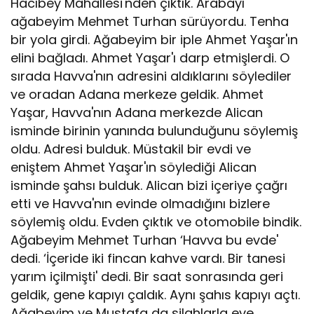
Hacıbey Mahallesi'nden çıktık. Arabayı
ağabeyim Mehmet Turhan sürüyordu. Tenha
bir yola girdi. Ağabeyim bir iple Ahmet Yaşar'ın
elini bağladı. Ahmet Yaşar'ı darp etmişlerdi. O
sırada Havva'nın adresini aldıklarını söylediler
ve oradan Adana merkeze geldik. Ahmet
Yaşar, Havva'nın Adana merkezde Alican
isminde birinin yanında bulunduğunu söylemiş
oldu. Adresi bulduk. Müstakil bir evdi ve
eniştem Ahmet Yaşar'ın söylediği Alican
isminde şahsı bulduk. Alican bizi içeriye çağrı
etti ve Havva'nın evinde olmadığını bizlere
söylemiş oldu. Evden çıktık ve otomobile bindik.
Ağabeyim Mehmet Turhan ‘Havva bu evde'
dedi. ‘İçeride iki fincan kahve vardı. Bir tanesi
yarım içilmişti' dedi. Bir saat sonrasında geri
geldik, gene kapıyı çaldık. Aynı şahıs kapıyı açtı.
Ağabeyim ve Mustafa da silahlarla eve