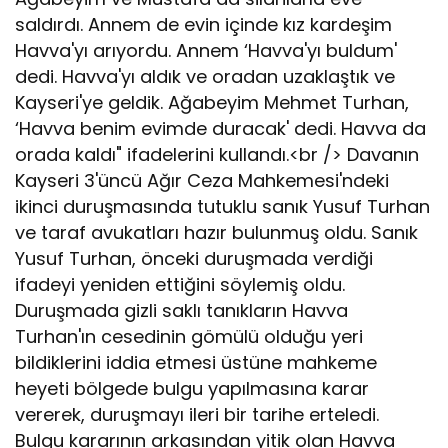
saldırdı. Annem de evin içinde kız kardeşim
Havva'yı arıyordu. Annem ‘Havva'yı buldum'
dedi. Havva'yı aldık ve oradan uzaklaştık ve
Kayseri'ye geldik. Ağabeyim Mehmet Turhan,
‘Havva benim evimde duracak' dedi. Havva da
orada kaldı" ifadelerini kullandı.<br /> Davanın
Kayseri 3'üncü Ağır Ceza Mahkemesi'ndeki
ikinci duruşmasında tutuklu sanık Yusuf Turhan
ve taraf avukatları hazır bulunmuş oldu. Sanık
Yusuf Turhan, önceki duruşmada verdiği
ifadeyi yeniden ettiğini söylemiş oldu.
Duruşmada gizli saklı tanıkların Havva
Turhan'ın cesedinin gömülü olduğu yeri
bildiklerini iddia etmesi üstüne mahkeme
heyeti bölgede bulgu yapılmasına karar
vererek, duruşmayı ileri bir tarihe erteledi.
Bulgu kararının arkasından yitik olan Havva