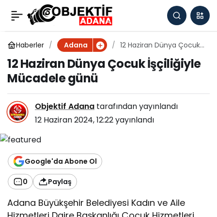
12 Haziran Dünya
0
Çocuk İşçiliğiyle
Haberler
12 Haziran Dünya Çocuk
Adana
İşçiliğiyle Mücadele günü
12 Haziran Dünya Çocuk İşçiliğiyle
Mücadele günü
Mücadele günü
Objektif Adana
tarafından yayınlandı
12 Haziran 2024, 12:22
yayınlandı
Google'da Abone Ol
0
Paylaş
Adana Büyükşehir Belediyesi Kadın ve Aile
Hizmetleri Daire Başkanlığı Çocuk Hizmetleri