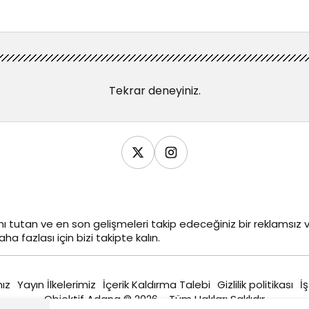
Tekrar deneyiniz.
ı tutan ve en son gelişmeleri takip edeceğiniz bir reklamsı
ha fazlası için bizi takipte kalın.
ız
Yayın İlkelerimiz
İçerik Kaldırma Talebi
Gizlilik politikası
İş
Objektif Adana © 2026 - Tüm Hakları Saklıdır