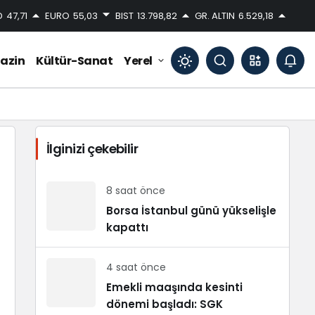
D
47,71
EURO
55,03
BIST
13.798,82
GR. ALTIN
6.529,18
azin
Kültür-Sanat
Yerel
Mod
değiştir
İlginizi çekebilir
Gündüz Modu
Gündüz modunu seçin.
8 saat önce
Borsa İstanbul günü yükselişle
kapattı
Gece Modu
Gece modunu seçin.
4 saat önce
Sistem Modu
Emekli maaşında kesinti
Sistem modunu seçin.
dönemi başladı: SGK