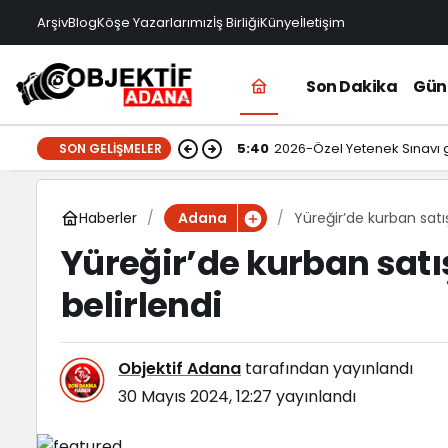
Arşiv
Blog
Köşe Yazarlarımız
İş Birliği
Künye
İletişim
Son Dakika
Gü
5:40
2026-Özel Yetenek Sınavı gi
SON GELIŞMELER
Haberler
Yüreğir’de kurban satış
Adana
Yüreğir’de kurban satış
belirlendi
Objektif Adana
tarafından yayınlandı
30 Mayıs 2024, 12:27
yayınlandı