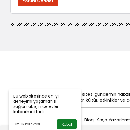
Yorum Gönder
Objektif
Adana Son Dakika
haber sitesi gündemin nabzın
Bu web sitesinde en iyi
siyaset, ekonomi, tarım, yerel spor, kültür, etkinlikler ve da
deneyimi yaşamanızı
sağlamak için çerezler
kullanılmaktadır.
Blog
Köşe Yazarlarım
Gizlilik Politikası
Kabul