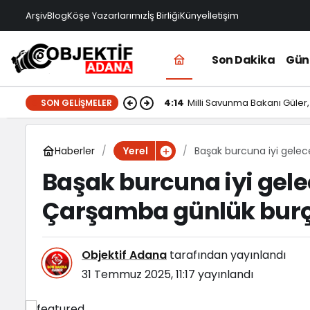
Arşiv
Blog
Köşe Yazarlarımız
İş Birliği
Künye
İletişim
Son Dakika
Gü
4:14
Milli Savunma Bakanı Güler, 
SON GELIŞMELER
Haberler
Başak burcuna iyi gel
Yerel
Başak burcuna iyi gel
Çarşamba günlük bur
Objektif Adana
tarafından yayınlandı
31 Temmuz 2025, 11:17
yayınlandı