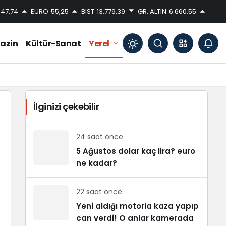
47,74
EURO
55,25
BIST
13.779,39
GR. ALTIN
6.660,55
azin
Kültür-Sanat
Yerel
Mod
değiştir
İlginizi çekebilir
Gündüz Modu
Gündüz modunu seçin.
24 saat önce
5 Ağustos dolar kaç lira? euro
ne kadar?
Gece Modu
Gece modunu seçin.
22 saat önce
Sistem Modu
Yeni aldığı motorla kaza yapıp
Sistem modunu seçin.
can verdi! O anlar kamerada