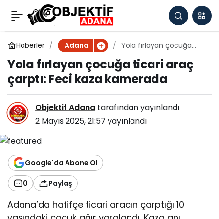
Yola fırlayan çocuğa
0
ticari araç çarptı: Feci
Haberler
Yola fırlayan çocuğa
Adana
ticari araç çarptı: Feci
Yola fırlayan çocuğa ticari araç
kaza kamerada
kaza kamerada
çarptı: Feci kaza kamerada
Objektif Adana
tarafından yayınlandı
2 Mayıs 2025, 21:57
yayınlandı
Google'da Abone Ol
0
Paylaş
Adana’da hafifçe ticari aracın çarptığı 10
yaşındaki çocuk ağır yaralandı. Kaza anı