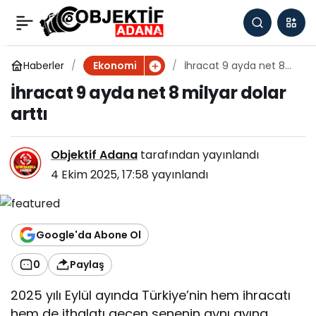
İhracat 9 ayda net 8
0
milyar dolar arttı
Haberler
İhracat 9 ayda net 8
Ekonomi
milyar dolar arttı
İhracat 9 ayda net 8 milyar dolar
arttı
Objektif Adana
tarafından yayınlandı
4 Ekim 2025, 17:58
yayınlandı
Google'da Abone Ol
0
Paylaş
2025 yılı Eylül ayında Türkiye’nin hem ihracatı
hem de ithalatı geçen senenin aynı ayına