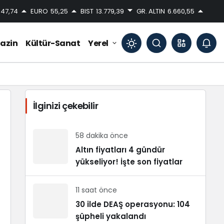
47,74
EURO
55,25
BIST
13.779,39
GR. ALTIN
6.660,55
azin
Kültür-Sanat
Yerel
Mod
değiştir
İlginizi çekebilir
Gündüz Modu
Gündüz modunu seçin.
58 dakika önce
Altın fiyatları 4 gündür
yükseliyor! İşte son fiyatlar
Gece Modu
Gece modunu seçin.
11 saat önce
Sistem Modu
30 ilde DEAŞ operasyonu: 104
Sistem modunu seçin.
şüpheli yakalandı