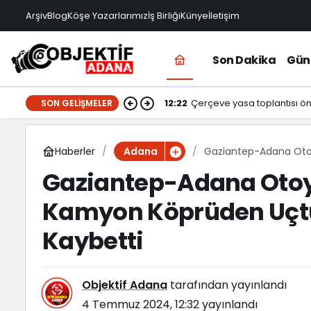
Arşiv
Blog
Köşe Yazarlarımız
İş Birliği
Künye
İletişim
Son Dakika
Gü
12:22
Çerçeve yasa toplantısı ö
SON GELIŞMELER
Haberler
Gaziantep-Adana Otoy
Adana
Kaybetti
Gaziantep-Adana Otoy
Kamyon Köprüden Uçtu
Kaybetti
Objektif Adana
tarafından yayınlandı
4 Temmuz 2024, 12:32
yayınlandı