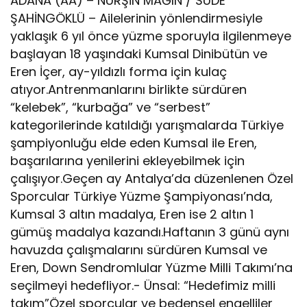
ADANA (AA) – NURŞİN MAĞIN / SUDE
ŞAHİNGÖKLÜ – Ailelerinin yönlendirmesiyle
yaklaşık 6 yıl önce yüzme sporuyla ilgilenmeye
başlayan 18 yaşındaki Kumsal Dinibütün ve
Eren İçer, ay-yıldızlı forma için kulaç
atıyor.Antrenmanlarını birlikte sürdüren
“kelebek”, “kurbağa” ve “serbest”
kategorilerinde katıldığı yarışmalarda Türkiye
şampiyonluğu elde eden Kumsal ile Eren,
başarılarına yenilerini ekleyebilmek için
çalışıyor.Geçen ay Antalya’da düzenlenen Özel
Sporcular Türkiye Yüzme Şampiyonası’nda,
Kumsal 3 altın madalya, Eren ise 2 altın 1
gümüş madalya kazandı.Haftanın 3 günü aynı
havuzda çalışmalarını sürdüren Kumsal ve
Eren, Down Sendromlular Yüzme Milli Takımı’na
seçilmeyi hedefliyor.- Ünsal: “Hedefimiz milli
takım”Özel sporcular ve bedensel engelliler