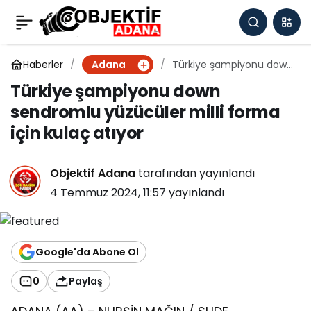
Türkiye şampiyonu
0
down sendromlu
Haberler
Türkiye şampiyonu down
Adana
sendromlu yüzücüler
Türkiye şampiyonu down
milli forma için kulaç
yüzücüler milli forma
sendromlu yüzücüler milli forma
atıyor
için kulaç atıyor
için kulaç atıyor
Objektif Adana
tarafından yayınlandı
4 Temmuz 2024, 11:57
yayınlandı
Google'da Abone Ol
0
Paylaş