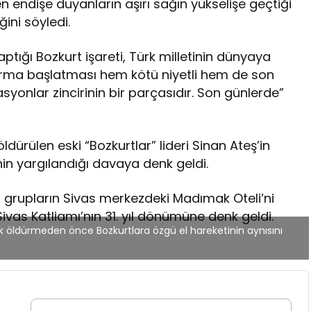
n endişe duyanların aşırı sağın yükselişe geçtiği
ini söyledi.
ptığı Bozkurt işareti, Türk milletinin dünyaya
rma başlatması hem kötü niyetli hem de son
yonlar zincirinin bir parçasıdır. Son günlerde”
dürülen eski “Bozkurtlar” lideri Sinan Ateş’in
inin yargılandığı davaya denk geldi.
i grupların Sivas merkezdeki Madımak Oteli’ni
ivas Katliamı’nın 31. yıl dönümüne denk geldi.
ak öldürmeden önce Bozkurtlara özgü el hareketinin aynısını