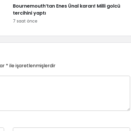
Bournemouth’tan Enes Ünal kararı! Milli golcü
tercihini yaptı
7 saat önce
lar
*
ile işaretlenmişlerdir