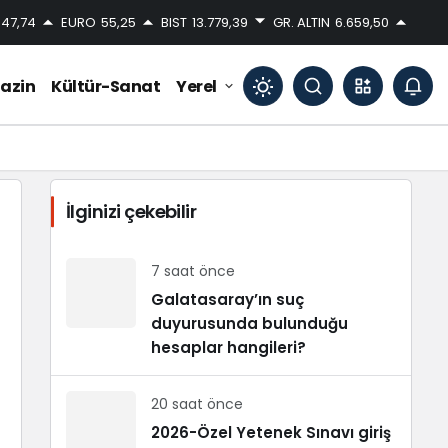
47,74
EURO
55,25
BIST
13.779,39
GR. ALTIN
6.659,50
azin
Kültür-Sanat
Yerel
Mod
değiştir
İlginizi çekebilir
Gündüz Modu
Gündüz modunu seçin.
7 saat önce
Galatasaray’ın suç
duyurusunda bulunduğu
Gece Modu
Gece modunu seçin.
hesaplar hangileri?
20 saat önce
Sistem Modu
Sistem modunu seçin.
2026-Özel Yetenek Sınavı giriş