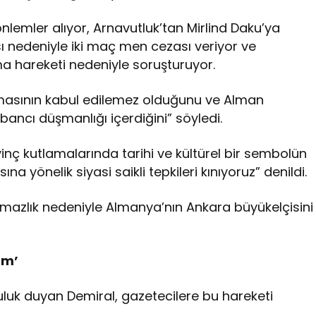
 önlemler alıyor, Arnavutluk’tan Mirlind Daku’ya
ı nedeniyle iki maç men cezası veriyor ve
ma hareketi nedeniyle soruşturuyor.
turmasının kabul edilemez olduğunu ve Alman
abancı düşmanlığı içerdiğini” söyledi.
nç kutlamalarında tarihi ve kültürel bir sembolün
 yönelik siyasi saikli tepkileri kınıyoruz” denildi.
şmazlık nedeniyle Almanya’nın Ankara büyükelçisini
um’
uk duyan Demiral, gazetecilere bu hareketi