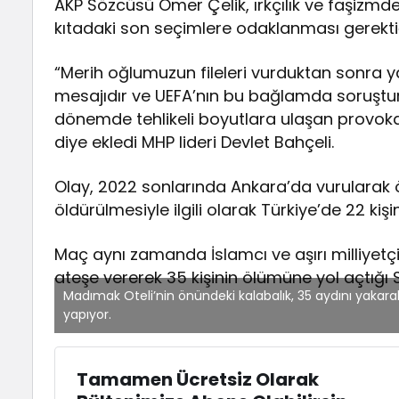
AKP Sözcüsü Ömer Çelik, ırkçılık ve faşizmde
kıtadaki son seçimlere odaklanması gerektiğ
“Merih oğlumuzun fileleri vurduktan sonra ya
mesajıdır ve UEFA’nın bu bağlamda soruştu
dönemde tehlikeli boyutlara ulaşan provokas
diye ekledi MHP lideri Devlet Bahçeli.
Olay, 2022 sonlarında Ankara’da vurularak öl
öldürülmesiyle ilgili olarak Türkiye’de 22 kiş
Maç aynı zamanda İslamcı ve aşırı milliyetç
ateşe vererek 35 kişinin ölümüne yol açtığı S
Madımak Oteli’nin önündeki kalabalık, 35 aydını yakar
yapıyor.
Tamamen Ücretsiz Olarak