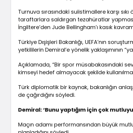
Turnuva sırasındaki suiistimallere karşı sıkı
taraftarlara saldırgan tezahüratlar yapmas
İngiltere’den Jude Bellingham’ı kasık kavra
Türkiye Dışişleri Bakanlığı, UEFA’nın soruş
yetkililerin Demiral’e yönelik yaklaşımının “y
Açıklamada, “Bir spor müsabakasındaki sevi
kimseyi hedef almayacak şekilde kullanılmasına
Türk diplomatik bir kaynak, bakanlığın anla
de çağırdığını söyledi.
Demiral: ‘Bunu yaptığım için çok mutluy
Maçın adamı performansından büyük mutlul
planladığını söyledi.