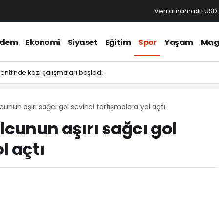
Veri alınamadı!
USD
ndem
Ekonomi
Siyaset
Eğitim
Spor
Yaşam
Mag
 Kenti’nde kazı çalışmaları başladı
cunun aşırı sağcı gol sevinci tartışmalara yol açtı
lcunun aşırı sağcı gol
l açtı