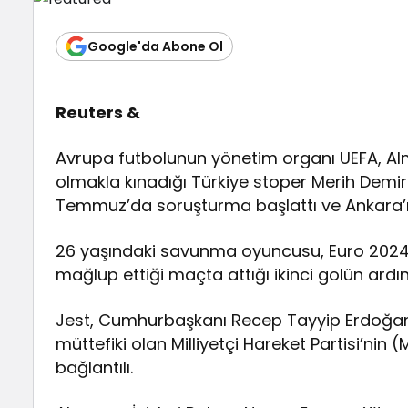
Google'da Abone Ol
Reuters &
Avrupa futbolunun yönetim organı UEFA, Alma
olmakla kınadığı Türkiye stoper Merih Demiral
Temmuz’da soruşturma başlattı ve Ankara’n
26 yaşındaki savunma oyuncusu, Euro 2024 s
mağlup ettiği maçta attığı ikinci golün ardınd
Jest, Cumhurbaşkanı Recep Tayyip Erdoğan’ın
müttefiki olan Milliyetçi Hareket Partisi’nin (M
bağlantılı.