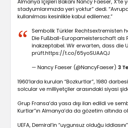
Almanya İçişleri Bakanı Nancy Faeser, X’te y
stadyumlarımızda yeri yoktur” dedi. “Avrupa
kullanılması kesinlikle kabul edilemez.”
Sembolik Türkler Rechtsextremisten h
Die Fußball-Europameisterschaft als Pl
inakzeptabel. Wir erwarten, dass die 
prüft.https://t.co/65yoSUAAQJ
— Nancy Faeser (@NancyFaeser)
3 T
1960’larda kurulan “Bozkurtlar”, 1980 darbes
solcular ve milliyetçiler arasındaki siyasi şid
Grup Fransa’da yasa dışı ilan edildi ve sem
Kurtlar”ın Almanya’da da gözetim altında o
UEFA, Demiral’in “uygunsuz olduğu iddiasını”