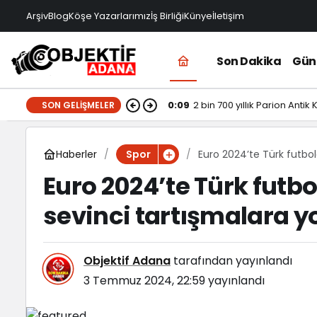
Arşiv
Blog
Köşe Yazarlarımız
İş Birliği
Künye
İletişim
Son Dakika
Gü
0:09
2 bin 700 yıllık Parion Antik
SON GELIŞMELER
Haberler
Euro 2024’te Türk futbol
Spor
Euro 2024’te Türk futbo
sevinci tartışmalara yo
Objektif Adana
tarafından yayınlandı
3 Temmuz 2024, 22:59
yayınlandı