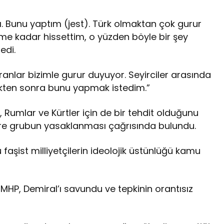
dı. Bunu yaptım (jest). Türk olmaktan çok gurur
ime kadar hissettim, o yüzden böyle bir şey
edi.
nlar bizimle gurur duyuyor. Seyirciler arasında
kten sonra bunu yapmak istedim.”
r, Rumlar ve Kürtler için de bir tehdit olduğunu
ilere grubun yasaklanması çağrısında bulundu.
faşist milliyetçilerin ideolojik üstünlüğü kamu
 MHP, Demiral’ı savundu ve tepkinin orantısız