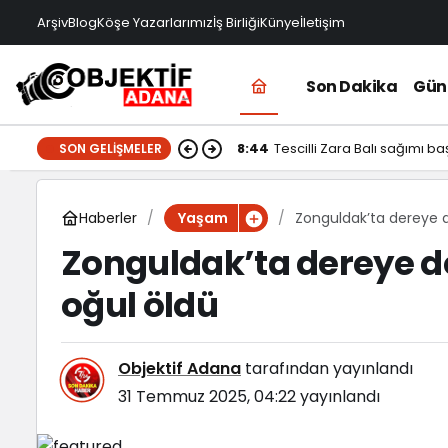
Arşiv
Blog
Köşe Yazarlarımız
İş Birliği
Künye
İletişim
Son Dakika
Gü
8:44
Tescilli Zara Balı sağımı ba
SON GELIŞMELER
Haberler
Zonguldak’ta dereye d
Yaşam
Zonguldak’ta dereye d
oğul öldü
Objektif Adana
tarafından yayınlandı
31 Temmuz 2025, 04:22
yayınlandı