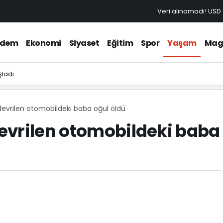
Veri alınamadı!
USD
ndem
Ekonomi
Siyaset
Eğitim
Spor
Yaşam
Mag
şladı
evrilen otomobildeki baba oğul öldü
evrilen otomobildeki baba