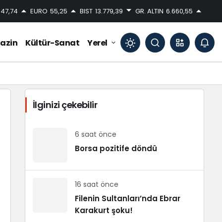
47,74
EURO
55,25
BIST
13.779,39
GR. ALTIN
6.660,55
azin
Kültür-Sanat
Yerel
Mod
değiştir
İlginizi çekebilir
Gündüz Modu
Gündüz modunu seçin.
6 saat önce
Borsa pozitife döndü
Gece Modu
Gece modunu seçin.
16 saat önce
Filenin Sultanları’nda Ebrar
Sistem Modu
Karakurt şoku!
Sistem modunu seçin.