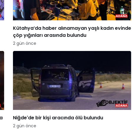
Kütahya’da haber alınamayan yaşlı kadın evinde
çöp yığınları arasında bulundu
2 gün önce
za
Niğde'de bir kişi aracında ölü bulundu
2 gün önce