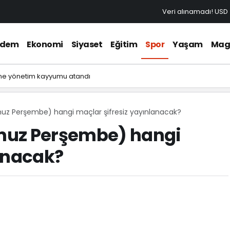
Veri alınamadı!
USD
ndem
Ekonomi
Siyaset
Eğitim
Spor
Yaşam
Mag
ne yönetim kayyumu atandı
z Perşembe) hangi maçlar şifresiz yayınlanacak?
muz Perşembe) hangi
lanacak?