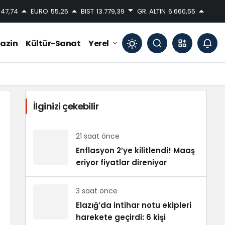
47,74
EURO
55,25
BIST
13.779,39
GR. ALTIN
6.660,55
azin
Kültür-Sanat
Yerel
Mod
değiştir
İlginizi çekebilir
Gündüz Modu
Gündüz modunu seçin.
21 saat önce
Enflasyon 2’ye kilitlendi! Maaş
eriyor fiyatlar direniyor
Gece Modu
Gece modunu seçin.
3 saat önce
Sistem Modu
Elazığ’da intihar notu ekipleri
Sistem modunu seçin.
harekete geçirdi: 6 kişi