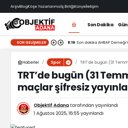
Arşiv
Blog
Köşe Yazarlarımız
İş Birliği
Künye
İletişim
Son Dakika
Gü
8:19
Son dakika AHBAP Derneği’
SON GELIŞMELER
Haberler
TRT’de bugün (31 Temmu
Spor
TRT’de bugün (31 Tem
maçlar şifresiz yayın
Objektif Adana
tarafından yayınlandı
1 Ağustos 2025, 16:55
yayınlandı