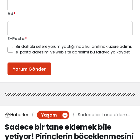
Ad
*
E-Posta
*
Bir dahaki sefere yorum yaptığımda kullanılmak üzere adımı,
e-posta adresimi ve web site adresimi bu tarayıcıya kaydet.
Yorum Gönder
Haberler
Sadece bir tane eklemek
Yaşam
bile yetiyor! Pirinçlerin
Sadece bir tane eklemek bile
böceklenmesini önleyen
yetiyor! Pirinçlerin böceklenmesini
doğal yöntem ortaya