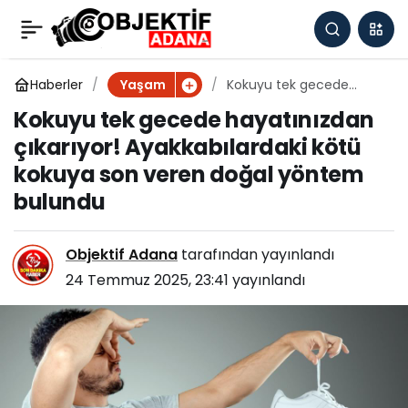
Sadece bir tane
0
Paylaş
eklemek bile yetiyor!
Haberler
Kokuyu tek gecede
Yaşam
hayatınızdan çıkarıyor!
Kokuyu tek gecede hayatınızdan
Ayakkabılardaki kötü
Pirinçlerin
çıkarıyor! Ayakkabılardaki kötü
kokuya son veren doğal
yöntem bulundu
kokuya son veren doğal yöntem
böceklenmesini
bulundu
önleyen doğal yöntem
Objektif Adana
tarafından yayınlandı
ortaya çıktı
24 Temmuz 2025, 23:41
yayınlandı