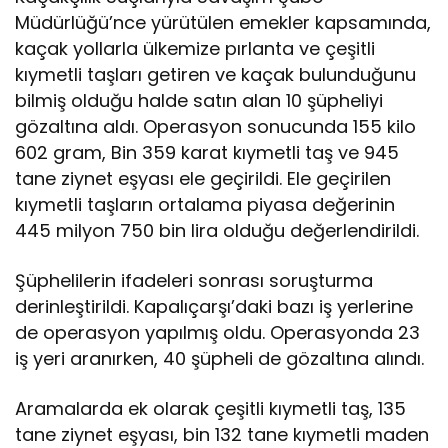
ü
Müdürlüğü’nce yürütülen emekler kapsamında,
k
k
kaçak yollarla ülkemize pırlanta ve çeşitli
a
kıymetli taşları getiren ve kaçak bulunduğunu
n
bilmiş olduğu halde satın alan 10 şüpheliyi
a
gözaltına aldı. Operasyon sonucunda 155 kilo
b
a
602 gram, Bin 359 karat kıymetli taş ve 945
s
tane ziynet eşyası ele geçirildi. Ele geçirilen
k
kıymetli taşların ortalama piyasa değerinin
ı
445 milyon 750 bin lira olduğu değerlendirildi.
n
:
4
Şüphelilerin ifadeleri sonrası soruşturma
0
derinleştirildi. Kapalıçarşı’daki bazı iş yerlerine
k
de operasyon yapılmış oldu. Operasyonda 23
i
iş yeri aranırken, 40 şüpheli de gözaltına alındı.
ş
i
g
Aramalarda ek olarak çeşitli kıymetli taş, 135
ö
tane ziynet eşyası, bin 132 tane kıymetli maden
z