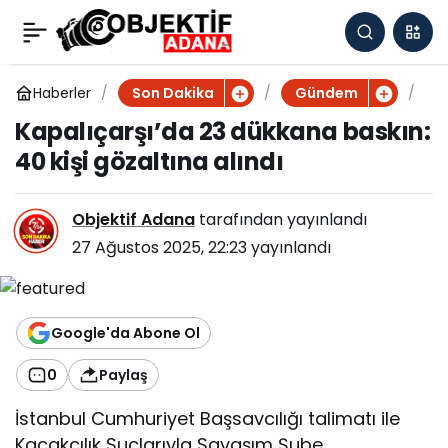
Kapalıçarşı’da 23
0
dükkana baskın: 40 kişi
Haberler
K
Son Dakika
Gündem
a
Kapalıçarşı’da 23 dükkana baskın:
p
gözaltına alındı
40 kişi gözaltına alındı
a
l
ı
Objektif Adana
tarafından yayınlandı
ç
a
27 Ağustos 2025, 22:23
yayınlandı
r
ş
ı
’
Google'da Abone Ol
d
a
0
Paylaş
2
3
İstanbul Cumhuriyet Başsavcılığı talimatı ile
d
Kaçakçılık Suçlarıyla Savaşım Şube