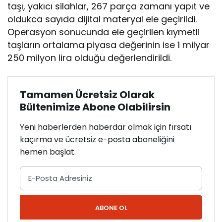
taşı, yakıcı silahlar, 267 parça zamanı yapıt ve
a
oldukca sayıda dijital materyal ele geçirildi.
l
t
Operasyon sonucunda ele geçirilen kıymetli
ı
taşların ortalama piyasa değerinin ise 1 milyar
n
250 milyon lira olduğu değerlendirildi.
a
a
l
ı
Tamamen Ücretsiz Olarak
n
Bültenimize Abone Olabilirsin
d
ı
Yeni haberlerden haberdar olmak için fırsatı
kaçırma ve ücretsiz e-posta aboneliğini
hemen başlat.
ABONE OL