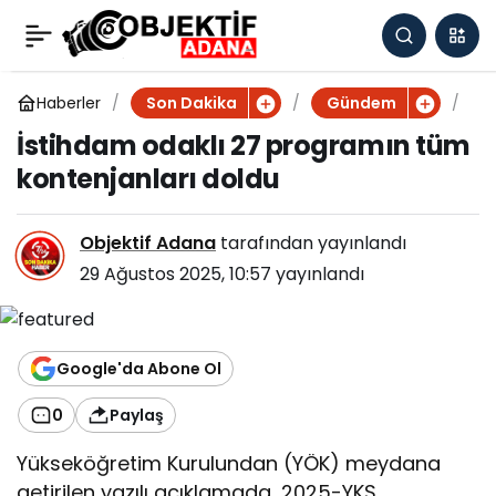
İstihdam odaklı 27
0
programın tüm
Haberler
İ
Son Dakika
Gündem
s
İstihdam odaklı 27 programın tüm
t
kontenjanları doldu
kontenjanları doldu
i
h
d
Objektif Adana
tarafından yayınlandı
a
m
29 Ağustos 2025, 10:57
yayınlandı
o
d
a
k
Google'da Abone Ol
l
ı
0
Paylaş
2
7
Yükseköğretim Kurulundan (YÖK) meydana
p
getirilen yazılı açıklamada, 2025-YKS