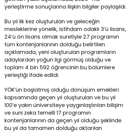
r
yerleştirme sonuçlarına ilişkin bilgiler paylaşıldı.
o
g
r
Bu yıl ilk kez oluşturulan ve geleceğin
a
mesleklerine yönelik, istihdam odaklı 3’ü lisans,
m
24’ü ön lisans olmak suretiyle 27 programın
ı
tüm kontenjanlarının dolduğu belirtilen
n
t
açıklamada, yeni oluşturulan programların
ü
adaylardan yoğun ilgi görmüş olduğu ve
m
toplam 4 bin 592 öğrencinin bu bölümlere
k
yerleştiği ifade edildi.
o
n
t
YÖK’ün başlatmış olduğu dönüşüm emekleri
e
kapsamında geçen yıl oluşturulan ve bu yıl
n
100’e yakın üniversiteye yaygınlaştırılan bilişim
j
a
ve suni zeka temelli 17 programın
n
kontenjanlarının da geçen yıl olduğu şeklinde
l
bu yıl da tamamen dolduğu aktarılan
a