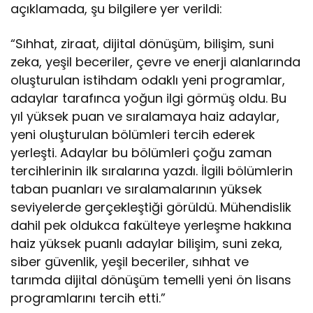
açıklamada, şu bilgilere yer verildi:
r
ı
d
“Sıhhat, ziraat, dijital dönüşüm, bilişim, suni
o
zeka, yeşil beceriler, çevre ve enerji alanlarında
l
oluşturulan istihdam odaklı yeni programlar,
d
adaylar tarafınca yoğun ilgi görmüş oldu. Bu
u
yıl yüksek puan ve sıralamaya haiz adaylar,
yeni oluşturulan bölümleri tercih ederek
yerleşti. Adaylar bu bölümleri çoğu zaman
tercihlerinin ilk sıralarına yazdı. İlgili bölümlerin
taban puanları ve sıralamalarının yüksek
seviyelerde gerçekleştiği görüldü. Mühendislik
dahil pek oldukca fakülteye yerleşme hakkına
haiz yüksek puanlı adaylar bilişim, suni zeka,
siber güvenlik, yeşil beceriler, sıhhat ve
tarımda dijital dönüşüm temelli yeni ön lisans
programlarını tercih etti.”