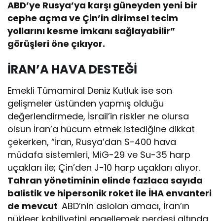
ABD’ye Rusya’ya karşı güneyden yeni bir
cephe açma ve Çin’in dirimsel tecim
yollarını kesme imkanı sağlayabilir”
görüşleri öne çıkıyor.
İRAN’A HAVA DESTEĞİ
Emekli Tümamiral Deniz Kutluk ise son
gelişmeler üstünden yapmış olduğu
değerlendirmede, İsrail’in riskler ne olursa
olsun İran’a hücum etmek istediğine dikkat
çekerken, “İran, Rusya’dan S-400 hava
müdafa sistemleri, MiG-29 ve Su-35 harp
uçakları ile; Çin’den J-10 harp uçakları alıyor.
Tahran yönetiminin elinde fazlaca sayıda
balistik ve hipersonik roket ile İHA envanteri
de mevcut
ABD’nin aslolan amacı, İran’ın
nükleer kabiliyetini engellemek perdesi altında,