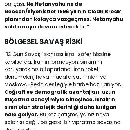
parçası.
Ne Netanyahu ne de
Neocon/Siyonistler 1996 yılının Clean Break
planından kolayca vazgeçmez. Netanyahu
saldırmaya devam edecektir.”
BÖLGESEL SAVAŞ RİSKİ
“12 Gün Savaşı’ sonrası İsrail zafer hissine
kapılsa da, İran informasyon birikimini
koruyarak hızla toparlandı. İran roket
denemeleri, hava müdafa yatırımları ve
Moskova-Pekin desteğiyle harbe hazırlanıyor
.
Coğrafi ve demografik avantajları, uzun
kuşatma deneyimiyle birleşince, İsrail’in
sınırı olan stratejik derinliği daha kırılgan
hale geliyor.
Bu kez çatışma yalnız hava
saldırısı değil, bölgesel bir yıpratma savaşına
dönüşebilir.”