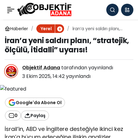
İran’a yeni saldırı planı,
0
“stratejik, ölçülü,
Haberler
İran’a yeni saldırı planı,
Yerel
“stratejik, ölçülü, itidalli”
İran’a yeni saldırı planı, “stratejik,
uyarısı!
itidalli” uyarısı!
ölçülü, itidalli” uyarısı!
Objektif Adana
tarafından yayınlandı
3 Ekim 2025, 14:42
yayınlandı
Google'da Abone Ol
0
Paylaş
İsrail’in, ABD ve İngiltere desteğiyle ikinci kez
İran’a hücum edeceğine ilişkin analizler