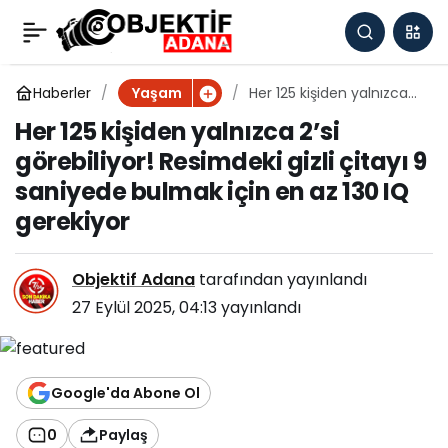
Her 125 kişiden yalnızca
0
2’si görebiliyor!
Haberler
Her 125 kişiden yalnızca
Yaşam
2’si görebiliyor!
Her 125 kişiden yalnızca 2’si
Resimdeki gizli çitayı 9
Resimdeki gizli çitayı 9
görebiliyor! Resimdeki gizli çitayı 9
saniyede bulmak için en
az 130 IQ gerekiyor
saniyede bulmak için en az 130 IQ
saniyede bulmak için
gerekiyor
en az 130 IQ gerekiyor
Objektif Adana
tarafından yayınlandı
27 Eylül 2025, 04:13
yayınlandı
Google'da Abone Ol
0
Paylaş