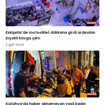
Eskişehir’de motosiklet dükkana girdi ardından
bıçaklı kavga çıktı
2 gün önce
Kütahya’da haber alınamayan yaşlı kadın