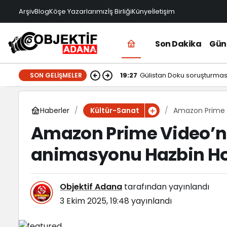
Arşiv
Blog
Köşe Yazarlarımız
İş Birliği
Künye
İletişim
Son Dakika
Gü
19:27
Gülistan Doku soruşturması
SON GELIŞMELER
Haberler
Amazon Prime V
Kültür-Sanat
dönüyor!
Amazon Prime Video’nu
animasyonu Hazbin Hot
Objektif Adana
tarafından yayınlandı
3 Ekim 2025, 19:48
yayınlandı