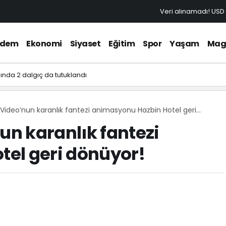
Veri alınamadı!
USD
ndem
Ekonomi
Siyaset
Eğitim
Spor
Yaşam
Mag
nda 2 dalgıç da tutuklandı
ideo’nun karanlık fantezi animasyonu Hazbin Hotel geri
n karanlık fantezi
el geri dönüyor!