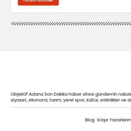
Yorum Gönder
Objektif
Adana Son Dakika
haber sitesi gündemin nabzın
siyaset, ekonomi, tarım, yerel spor, kültür, etkinlikler ve da
Blog
Köşe Yazarlarım