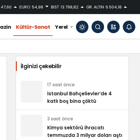
47,60
EURO
54,98
BIST
13.798,82
GR. ALTIN
6.504,18
azin
Kültür-Sanat
Yerel
Mod
değiştir
İlginizi çekebilir
Gündüz Modu
Gündüz modunu seçin.
17 saat önce
İstanbul Bahçelievler’de 4
katlı boş bina çöktü
Gece Modu
Gece modunu seçin.
3 saat önce
Sistem Modu
Kimya sektörü ihracatı
Sistem modunu seçin.
temmuzda 3 milyar doları aştı