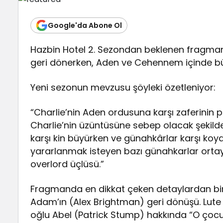
Google'da Abone Ol
Hazbin Hotel 2. Sezondan beklenen fragman a
geri dönerken, Aden ve Cehennem içinde büy
Yeni sezonun mevzusu şöyleki özetleniyor:
“Charlie’nin Aden ordusuna karşı zaferinin p
Charlie’nin üzüntüsüne sebep olacak şekild
karşı kin büyürken ve günahkârlar karşı koya
yararlanmak isteyen bazı günahkarlar ortay
overlord üçlüsü.”
Fragmanda en dikkat çeken detaylardan biri,
Adam’ın (Alex Brightman) geri dönüşü. Lut
oğlu Abel (Patrick Stump) hakkında “O çocu