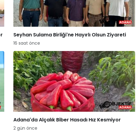
or
Seyhan Sulama Birliği'ne Hayırlı Olsun Ziyareti
16 saat önce
Adana'da Alçalık Biber Hasadı Hız Kesmiyor
2 gün önce