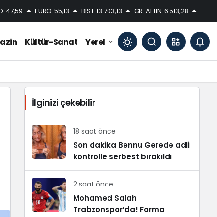
D
47,59
EURO
55,13
BIST
13.703,13
GR. ALTIN
6.513,28
azin
Kültür-Sanat
Yerel
Mod
değiştir
İlginizi çekebilir
Gündüz Modu
Gündüz modunu seçin.
18 saat önce
Son dakika Bennu Gerede adli
kontrolle serbest bırakıldı
Gece Modu
Gece modunu seçin.
2 saat önce
Sistem Modu
Mohamed Salah
Sistem modunu seçin.
Trabzonspor’da! Forma