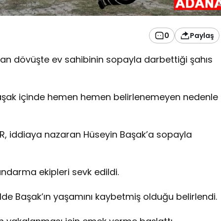
0
Paylaş
an dövüşte ev sahibinin sopayla darbettiği şahıs
in Başak içinde hemen hemen belirlenemeyen nedenle
, iddiaya nazaran Hüseyin Başak’a sopayla
andarma ekipleri sevk edildi.
lde Başak’ın yaşamını kaybetmiş olduğu belirlendi.