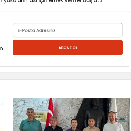
n yakalanması için emek verme başlattı.
en
ABONE OL