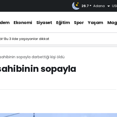
26.7 °
Adana
US
ndem
Ekonomi
Siyaset
Eğitim
Spor
Yaşam
Mag
ı! Bu 3 ilde yaşayanlar dikkat
sahibinin sopayla darbettiği kişi öldü
 sahibinin sopayla