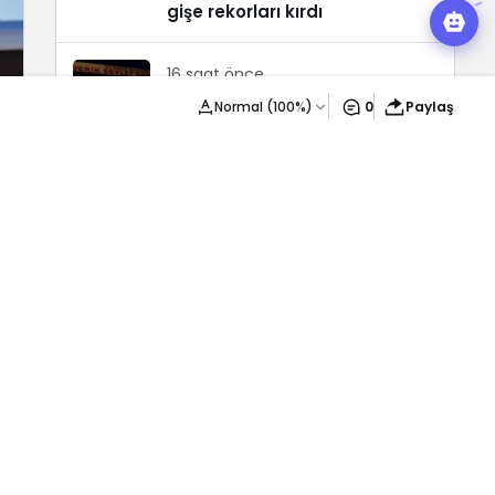
gişe rekorları kırdı
16 saat önce
Mardin'de dereye düşen
Normal (100%)
0
Paylaş
bebek can verdi
4 saat önce
Osmaniye Dahil 41 İlde TOKİ
Konut Satışı Başlıyor
4 saat önce
Samsunspor Antoine
Sekongo’yu transfer etti