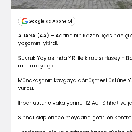
Google'da Abone Ol
ADANA (AA) – Adana’nın Kozan ilçesinde çık
yaşamını yitirdi.
Savruk Yaylası’nda Y.R. ile kiracısı Hüsey
münakaşa çıktı.
Münakaşanın kavgaya dönüşmesi üstüne Y.R
vurdu.
İhbar üstüne vaka yerine 112 Acil Sıhhat ve j
Sıhhat ekiplerince meydana getirilen kontro