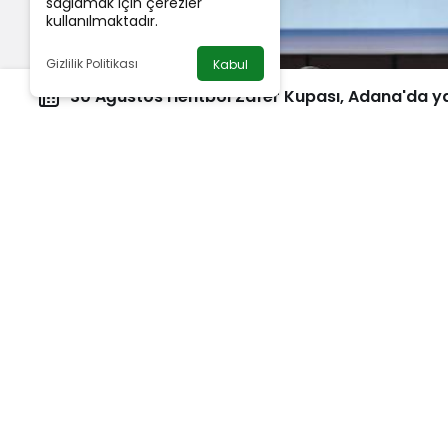
sağlamak için çerezler
kullanılmaktadır.
Gizlilik Politikası
Kabul
30 Ağustos Hentbol Zafer Kupası, Adana'da ya