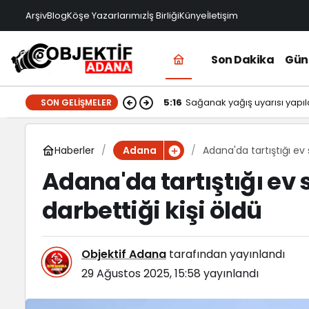
Arşiv
Blog
Köşe Yazarlarımız
İş Birliği
Künye
İletişim
Son Dakika
Gü
5:16
Sağanak yağış uyarısı yapıld
SON GELIŞMELER
Haberler
Adana'da tartıştığı ev 
Adana
Adana'da tartıştığı ev
darbettiği kişi öldü
Objektif Adana
tarafından yayınlandı
29 Ağustos 2025, 15:58
yayınlandı