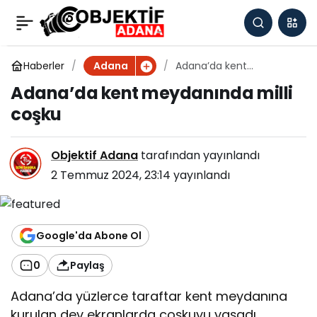
Adana’da kent
0
meydanında milli coşku
Haberler
Adana’da kent
Adana
meydanında milli coşku
Adana’da kent meydanında milli
coşku
Objektif Adana
tarafından yayınlandı
2 Temmuz 2024, 23:14
yayınlandı
Google'da Abone Ol
0
Paylaş
Adana’da yüzlerce taraftar kent meydanına
kurulan dev ekranlarda coşkuyu yaşadı.