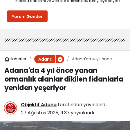
e-posta adresimi ve web site adresimi bu tarayıcıya kaydet.
Yorum Gönder
Haberler
Adana'da 4 yıl önce
Adana
yanan ormanlık alanlar
Adana'da 4 yıl önce yanan
dikilen fidanlarla yeniden
ormanlık alanlar dikilen fidanlarla
yeşeriyor
yeniden yeşeriyor
Objektif Adana
tarafından yayınlandı
27 Ağustos 2025, 11:37
yayınlandı