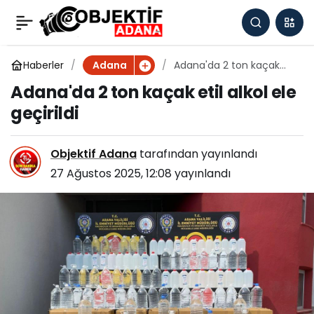
Adana'da 4 yıl önce
0
Paylaş
yanan ormanlık alanlar
Haberler
Adana'da 2 ton kaçak
Adana
etil alkol ele geçirildi
Adana'da 2 ton kaçak etil alkol ele
dikilen fidanlarla
geçirildi
yeniden yeşeriyor
Objektif Adana
tarafından yayınlandı
27 Ağustos 2025, 12:08
yayınlandı