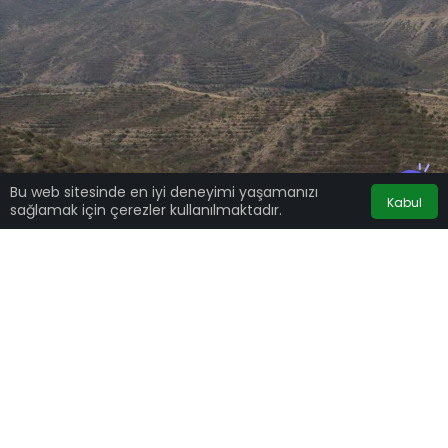
Bu web sitesinde en iyi deneyimi yaşamanızı
Kabul
sağlamak için çerezler kullanılmaktadır.
Google'da Abone Ol
0
Paylaş
ADANA (AA) – ÖMER FANSA – Adana’da 4 yıl
ilkin çıkan yangından etkilenen ormanlık
alanların tekrardan yeşillendirilmesi için 1
milyon 175 bin fidan dikildi.