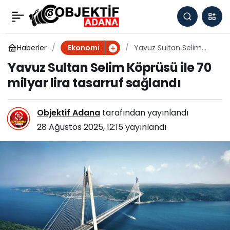
Bakan Şimşek:
0
Paylaş
Enflasyon beklentileri
Haberler
Yavuz Sultan Selim
Ekonomi
Köprüsü ile 70 milyar
Yavuz Sultan Selim Köprüsü ile 70
lira tasarruf sağlandı
iyileşiyor
milyar lira tasarruf sağlandı
Objektif Adana
tarafından yayınlandı
28 Ağustos 2025, 12:15
yayınlandı