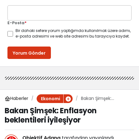
E-Posta
*
Bir dahaki sefere yorum yaptığımda kullanılmak üzere adımı,
e-posta adresimi ve web site adresimi bu tarayıcıya kaydet.
Yorum Gönder
Haberler
Bakan Şimşek:
Ekonomi
Enflasyon beklentileri
Bakan Şimşek: Enflasyon
iyileşiyor
beklentileri iyileşiyor
Objektif Adana
tarafından yayınlandı