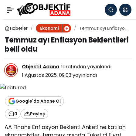
Temmuz ayı Enflasyon
0
Beklentileri belli oldu
Haberler
Temmuz ayı Enflasyon
Ekonomi
Beklentileri belli oldu
Temmuz ayı Enflasyon Beklentileri
belli oldu
Objektif Adana
tarafından yayınlandı
1 Ağustos 2025, 09:03
yayınlandı
Google'da Abone Ol
0
Paylaş
AA Finans Enflasyon Beklenti Anketi’ne katılan
ekonomistler, temmuz ayında Tüketici Fiyat