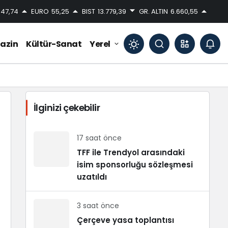
47,74
EURO
55,25
BIST
13.779,39
GR. ALTIN
6.660,55
azin
Kültür-Sanat
Yerel
Mod
değiştir
İlginizi çekebilir
Gündüz Modu
Gündüz modunu seçin.
17 saat önce
TFF ile Trendyol arasındaki
isim sponsorluğu sözleşmesi
Gece Modu
Gece modunu seçin.
uzatıldı
3 saat önce
Sistem Modu
Sistem modunu seçin.
Çerçeve yasa toplantısı