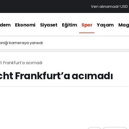
Veri alınamadı!
USD
ndem
Ekonomi
Siyaset
Eğitim
Spor
Yaşam
Mag
aniği kameraya yansıdı
ht Frankfurt’a acımadı
acht Frankfurt’a acımadı