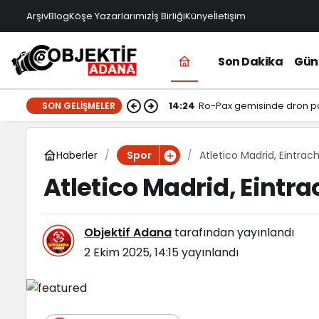
Arşiv
Blog
Köşe Yazarlarımız
İş Birliği
Künye
İletişim
Son Dakika
Gü
14:24
Ro-Pax gemisinde dron p
SON GELIŞMELER
Haberler
Atletico Madrid, Eintrac
Spor
Atletico Madrid, Eintr
Objektif Adana
tarafından yayınlandı
2 Ekim 2025, 14:15
yayınlandı