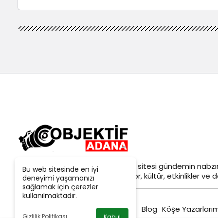
Objektif
Adana Son Dakika
haber sitesi gündemin nabzın
Bu web sitesinde en iyi
siyaset, ekonomi, tarım, yerel spor, kültür, etkinlikler ve da
deneyimi yaşamanızı
sağlamak için çerezler
kullanılmaktadır.
Blog
Köşe Yazarlarım
Gizlilik Politikası
Kabul