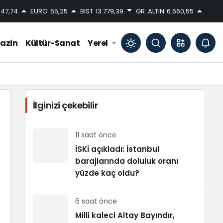
47,74
EURO
55,25
BIST
13.779,39
GR. ALTIN
6.660,55
azin
Kültür-Sanat
Yerel
Mod
değiştir
İlginizi çekebilir
Gündüz Modu
Gündüz modunu seçin.
11 saat önce
İSKİ açıkladı: İstanbul
barajlarında doluluk oranı
Gece Modu
Gece modunu seçin.
yüzde kaç oldu?
6 saat önce
Sistem Modu
Sistem modunu seçin.
Milli kaleci Altay Bayındır,