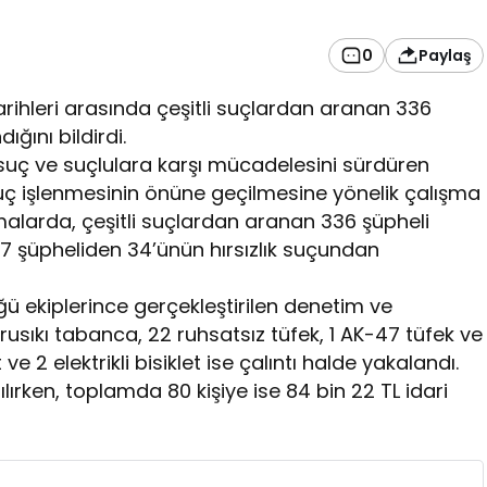
0
Paylaş
ihleri arasında çeşitli suçlardan aranan 336
ığını bildirdi.
suç ve suçlulara karşı mücadelesini sürdüren
uç işlenmesinin önüne geçilmesine yönelik çalışma
şmalarda, çeşitli suçlardan aranan 336 şüpheli
127 şüpheliden 34’ünün hırsızlık suçundan
ü ekiplerince gerçekleştirilen denetim ve
usıkı tabanca, 22 ruhsatsız tüfek, 1 AK-47 tüfek ve
 ve 2 elektrikli bisiklet ise çalıntı halde yakalandı.
ılırken, toplamda 80 kişiye ise 84 bin 22 TL idari