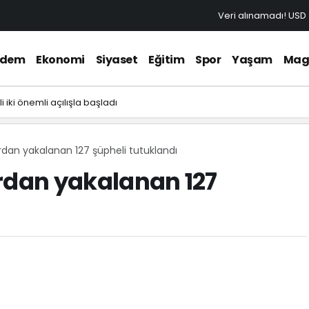
Veri alınamadı!
USD
ndem
Ekonomi
Siyaset
Eğitim
Spor
Yaşam
Mag
i iki önemli açılışla başladı
rdan yakalanan 127 şüpheli tutuklandı
rdan yakalanan 127