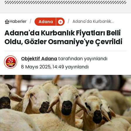
Haberler
Adana'da Kurbanlık
Adana
Fiyatları Belli Oldu, Gözler
Adana'da Kurbanlık Fiyatları Belli
Osmaniye'ye Çevrildi
Oldu, Gözler Osmaniye'ye Çevrildi
Objektif Adana
tarafından yayınlandı
8 Mayıs 2025, 14:49
yayınlandı