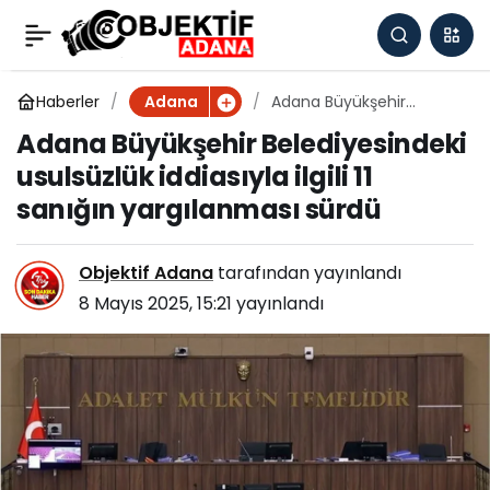
Adana'da Kurbanlık
0
Paylaş
Fiyatları Belli Oldu,
Haberler
Adana Büyükşehir
Adana
Belediyesindeki
Adana Büyükşehir Belediyesindeki
usulsüzlük iddiasıyla ilgili
Gözler Osmaniye'ye
usulsüzlük iddiasıyla ilgili 11
11 sanığın yargılanması
sürdü
sanığın yargılanması sürdü
Çevrildi
Objektif Adana
tarafından yayınlandı
8 Mayıs 2025, 15:21
yayınlandı