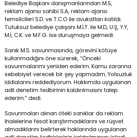
Belediye Başkanı danışmanlarından M.S,
reklam ajansı sahibi S.A, reklam ajansı
temsilcileri S.D. ve T.C.O ile avukatları katıldı.
Tutuksuz belediye çalışanı M.İ.T. ile M.D, U.Ş, Y.Y,
M.İ, C.K. ve M.F.G. ise duruşmaya gelmedi.
Sanık M.S. savunmasında, görevini kötüye
kullanmadığını öne sürerek, “Önceki
savunmalarımı yeniden ederim. Kamu zararına
sebebiyet verecek bir şey yapmadım. Yolsuzluk
iddialarını reddediyorum. Hakkımda uygulanan
adli denetim tedbirinin kaldırılmasını talep
ederim.” dedi.
Savunmaları alınan öteki sanıklar da reklam
ihalelerine fesat karıştırmadıklarını ve rüşvet
almadıklarını belirterek haklarında uygulanan