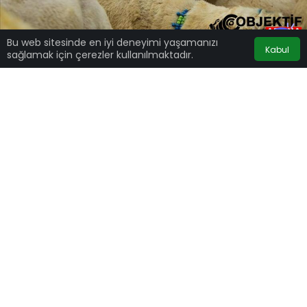
Bu web sitesinde en iyi deneyimi yaşamanızı
Kabul
sağlamak için çerezler kullanılmaktadır.
Google'da Abone Ol
0
Paylaş
Açıklamanın arkasından Osmaniye’de gözler
şimdi Kurbanlık Fiyat Belirleme Komisyonu’na
çevrildi.
Adana’da Kasaplar Esnaf Odası Başkanı
Saruhan Yağmur’un başkanlığında toplanan
Kurbanlık Fiyat Belirleme Komisyonu, küçükbaş
hayvanlarda (koyun, keçi, teke) kilogram
fiyatını 300 TL, büyükbaşta tosun için 310 TL,
düve için ise 280 TL olarak belirledi. Kesim
ücretleri de küçükbaş için 1.500 TL, büyükbaş